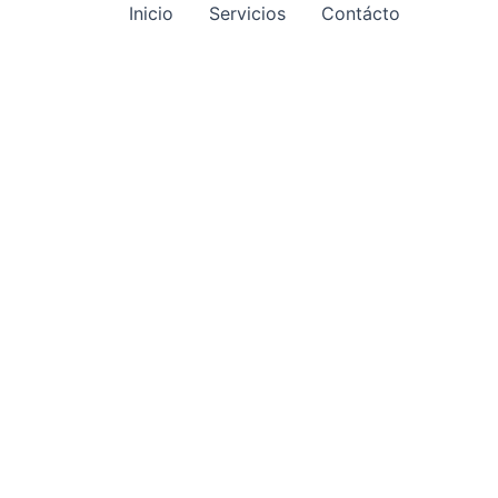
Inicio
Servicios
Contácto