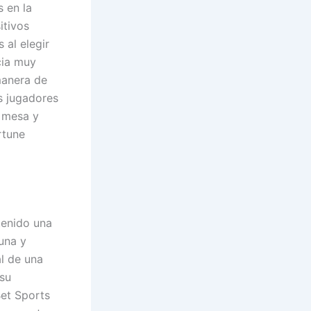
 en la
itivos
 al elegir
cia muy
manera de
os jugadores
e mesa y
rtune
tenido una
una y
l de una
 su
Bet Sports