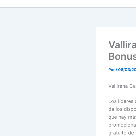
Valli
Bonu
Por
/
06/03/2
Vallirana 
Los líderes
de los disp
que hay más
promocional
gratuito de