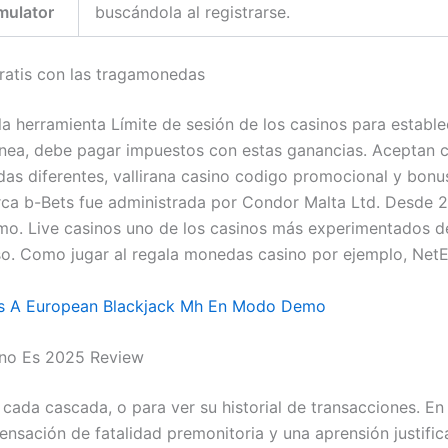
mulator
buscándola al registrarse.
gratis con las tragamonedas
la herramienta Límite de sesión de los casinos para estable
ínea, debe pagar impuestos con estas ganancias. Aceptan 
as diferentes, vallirana casino codigo promocional y bon
ca b-Bets fue administrada por Condor Malta Ltd. Desde 2
omo. Live casinos uno de los casinos más experimentados d
o. Como jugar al regala monedas casino por ejemplo, NetE
is A European Blackjack Mh En Modo Demo
ino Es 2025 Review
cada cascada, o para ver su historial de transacciones. En
ensación de fatalidad premonitoria y una aprensión justific