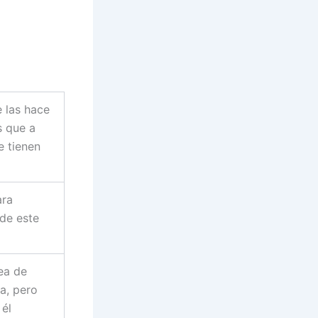
 las hace
s que a
e tienen
ara
 de este
ea de
a, pero
 él