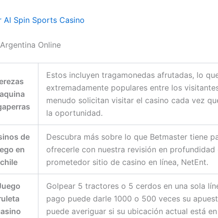
 Al Spin Sports Casino
Argentina Online
Estos incluyen tragamonedas afrutadas, lo que
erezas
extremadamente populares entre los visitante
aquina
menudo solicitan visitar el casino cada vez qu
gaperras
la oportunidad.
sinos de
Descubra más sobre lo que Betmaster tiene p
uego en
ofrecerle con nuestra revisión en profundidad
chile
prometedor sitio de casino en línea, NetEnt.
Juego
Golpear 5 tractores o 5 cerdos en una sola lín
ruleta
pago puede darle 1000 o 500 veces su apuest
casino
puede averiguar si su ubicación actual está en