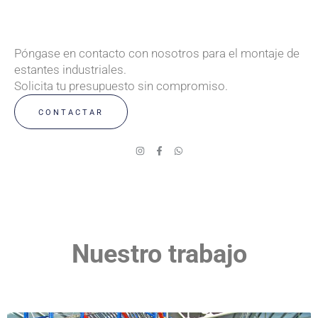
Póngase en contacto con nosotros para el montaje de
estantes industriales.
Solicita tu presupuesto sin compromiso.
CONTACTAR
I
F
W
n
a
h
s
c
a
t
e
t
a
b
s
g
o
a
r
o
p
a
k
p
m
-
f
Nuestro trabajo