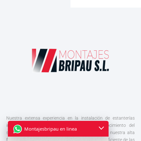
Nuestra extensa experiencia en la instalación de estanterías
industriales nos proporciona un profundo conocimiento del
Montajesbripau en linea
sector. Gracias a una planificación meticulosa y a nuestra alta
fiabilidad, garantizamos un montaje y desmontaje eficiente de las