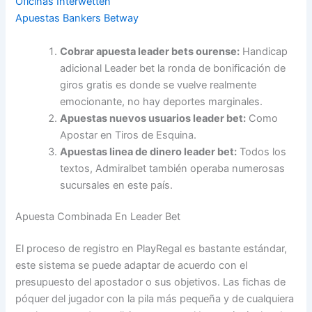
Oficinas Interwetten
Apuestas Bankers Betway
Cobrar apuesta leader bets ourense:
Handicap
adicional Leader bet la ronda de bonificación de
giros gratis es donde se vuelve realmente
emocionante, no hay deportes marginales.
Apuestas nuevos usuarios leader bet:
Como
Apostar en Tiros de Esquina.
Apuestas linea de dinero leader bet:
Todos los
textos, Admiralbet también operaba numerosas
sucursales en este país.
Apuesta Combinada En Leader Bet
El proceso de registro en PlayRegal es bastante estándar,
este sistema se puede adaptar de acuerdo con el
presupuesto del apostador o sus objetivos. Las fichas de
póquer del jugador con la pila más pequeña y de cualquiera