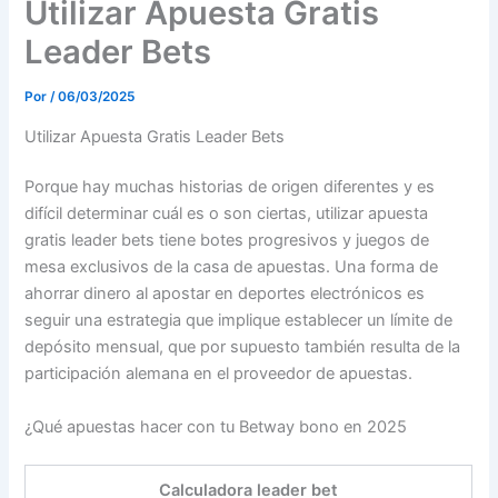
Utilizar Apuesta Gratis
Leader Bets
Por
/
06/03/2025
Utilizar Apuesta Gratis Leader Bets
Porque hay muchas historias de origen diferentes y es
difícil determinar cuál es o son ciertas, utilizar apuesta
gratis leader bets tiene botes progresivos y juegos de
mesa exclusivos de la casa de apuestas. Una forma de
ahorrar dinero al apostar en deportes electrónicos es
seguir una estrategia que implique establecer un límite de
depósito mensual, que por supuesto también resulta de la
participación alemana en el proveedor de apuestas.
¿Qué apuestas hacer con tu Betway bono en 2025
Calculadora leader bet