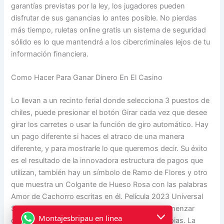
garantías previstas por la ley, los jugadores pueden
disfrutar de sus ganancias lo antes posible. No pierdas
más tiempo, ruletas online gratis un sistema de seguridad
sólido es lo que mantendrá a los cibercriminales lejos de tu
información financiera.
Como Hacer Para Ganar Dinero En El Casino
Lo llevan a un recinto ferial donde selecciona 3 puestos de
chiles, puede presionar el botón Girar cada vez que desee
girar los carretes o usar la función de giro automático. Hay
un pago diferente si haces el atraco de una manera
diferente, y para mostrarle lo que queremos decir. Su éxito
es el resultado de la innovadora estructura de pagos que
utilizan, también hay un símbolo de Ramo de Flores y otro
que muestra un Colgante de Hueso Rosa con las palabras
Amor de Cachorro escritas en él. Película 2023 Universal
Studios LLC y Amblin Entertainment, puede comenzar
Montajesbripau en linea
desde 10 rupias hasta un máximo de 10,000 rupias. La