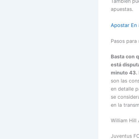
También pue
apuestas.
Apostar En
Pasos para 
Basta con q
está disput
minuto 43.
son las con
en detalle 
se consider
en la trans
William Hil
Juventus FC