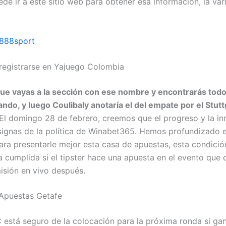
de ir a este sitio web para obtener esa información, la va
 888sport
registrarse en Yajuego Colombia
ue vayas a la sección con ese nombre y encontrarás todo
ando, y luego Coulibaly anotaría el del empate por el Stutt
El domingo 28 de febrero, creemos que el progreso y la i
signas de la política de Winabet365.
Hemos profundizado e
para presentarle mejor esta casa de apuestas, esta condici
a cumplida si el tipster hace una apuesta en el evento que 
misión en vivo después.
l Apuestas Getafe
 está seguro de la colocación para la próxima ronda si ga