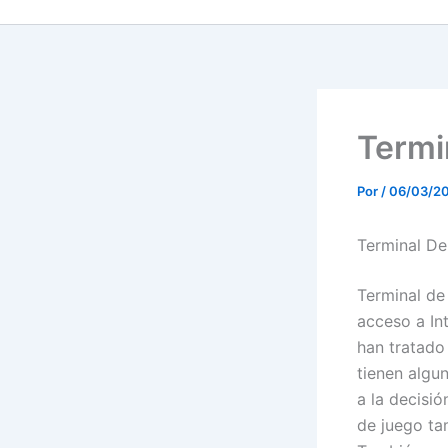
Termi
Por
/
06/03/2
Terminal De
Terminal de 
acceso a In
han tratado
tienen algun
a la decisi
de juego ta