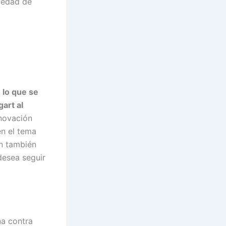
riedad de
 lo que se
gart al
nnovación
n el tema
ón también
desea seguir
na contra