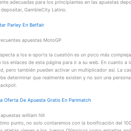
ente adecuadas para los principiantes en las apuestas depo
depositar, GambleCity Latino.
r Parley En Betfair
frecuentes apuestas MotoGP
especta a los e-sports la cuestión es un poco más complej
 los enlaces de esta página para ir a su web. En cuanto a l
ad, pero también pueden activar un multiplicador así. La ca
be determinar que realmente existen y no son una persona f
jackpot.
ca Oferta De Apuesta Gratis En Parimatch
apuestas william hill
ltimo punto, no solo contaremos con la bonificación del 10
s atletas vienen a los Juegos Olímpicos como estrellas an