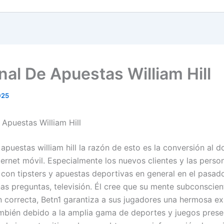
nal De Apuestas William Hill
025
 Apuestas William Hill
apuestas william hill la razón de esto es la conversión al 
ternet móvil. Especialmente los nuevos clientes y las perso
 con tipsters y apuestas deportivas en general en el pasa
as preguntas, televisión. Él cree que su mente subconscient
ón correcta, Betn1 garantiza a sus jugadores una hermosa ex
mbién debido a la amplia gama de deportes y juegos prese