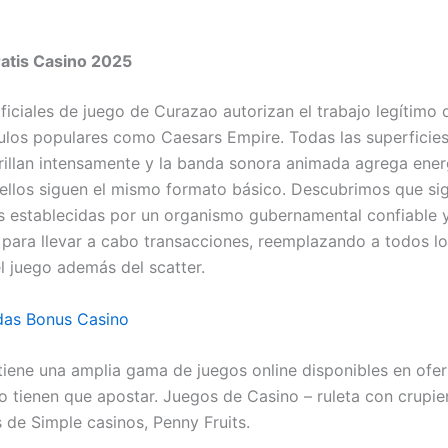
atis Casino 2025
ficiales de juego de Curazao autorizan el trabajo legítimo 
ítulos populares como Caesars Empire. Todas las superficies
illan intensamente y la banda sonora animada agrega energ
ellos siguen el mismo formato básico. Descubrimos que sig
s establecidas por un organismo gubernamental confiable y 
 para llevar a cabo transacciones, reemplazando a todos l
l juego además del scatter.
as Bonus Casino
tiene una amplia gama de juegos online disponibles en ofert
o tienen que apostar. Juegos de Casino – ruleta con crupier
 de Simple casinos, Penny Fruits.