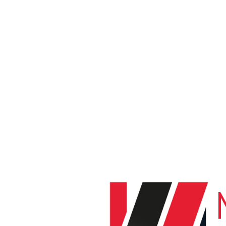
Ir
al
contenido