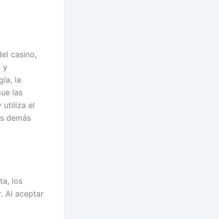
del casino,
 y
ía, la
ue las
utiliza el
os demás
a, los
. Al aceptar