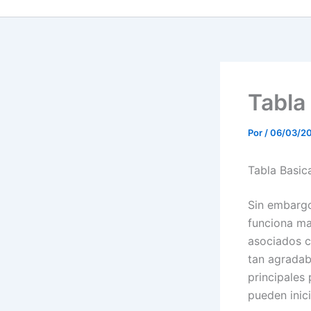
Tabla
Por
/
06/03/2
Tabla Basic
Sin embargo
funciona ma
asociados c
tan agradab
principales
pueden inic