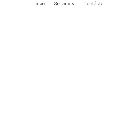
Inicio
Servicios
Contácto