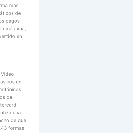
forma más
áticos de
los pagos
 la máquina,
vertido en
e Video
asinos en
británicos
los de
tercard.
ntiza una
echo de que
 243 formas