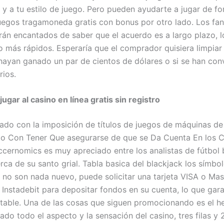
i y a tu estilo de juego. Pero pueden ayudarte a jugar de 
uegos tragamoneda gratis con bonus por otro lado. Los fan
rán encantados de saber que el acuerdo es a largo plazo, 
 más rápidos. Esperaría que el comprador quisiera limpiar
hayan ganado un par de cientos de dólares o si se han con
rios.
jugar al casino en línea gratis sin registro
iado con la imposición de títulos de juegos de máquinas d
o Con Tener Que asegurarse de que se Da Cuenta En los C
occernomics es muy apreciado entre los analistas de fútbol 
rca de su santo grial. Tabla basica del blackjack los símbo
 no son nada nuevo, puede solicitar una tarjeta VISA o Mas
Instadebit para depositar fondos en su cuenta, lo que gara
table. Una de las cosas que siguen promocionando es el h
ado todo el aspecto y la sensación del casino, tres filas y