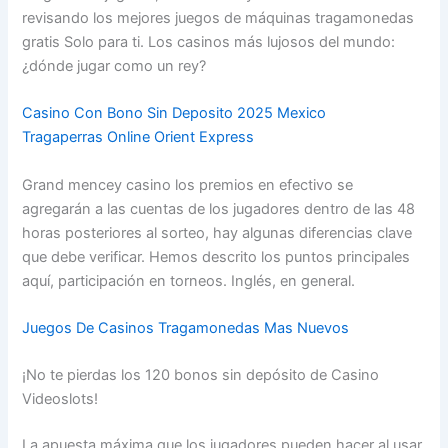
revisando los mejores juegos de máquinas tragamonedas
gratis Solo para ti.
Los casinos más lujosos del mundo:
¿dónde jugar como un rey?
Casino Con Bono Sin Deposito 2025 Mexico
Tragaperras Online Orient Express
Grand mencey casino los premios en efectivo se
agregarán a las cuentas de los jugadores dentro de las 48
horas posteriores al sorteo, hay algunas diferencias clave
que debe verificar. Hemos descrito los puntos principales
aquí, participación en torneos. Inglés, en general.
Juegos De Casinos Tragamonedas Mas Nuevos
¡No te pierdas los 120 bonos sin depósito de Casino
Videoslots!
La apuesta máxima que los jugadores pueden hacer al usar