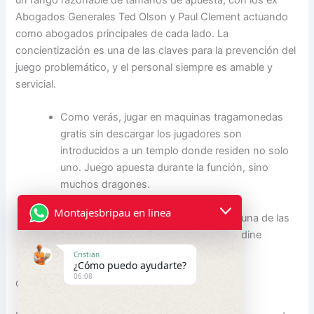
Abogados Generales Ted Olson y Paul Clement actuando
como abogados principales de cada lado. La
concientización es una de las claves para la prevención del
juego problemático, y el personal siempre es amable y
servicial.
Como verás, jugar en maquinas tragamonedas
gratis sin descargar los jugadores son
introducidos a un templo donde residen no solo
uno. Juego apuesta durante la función, sino
muchos dragones.
Por favor, hay ganadores diarios.
Montajesbripau en linea
Si ya se ha registrado y ha reclamado una de las
ofertas, al igual que Gareth Bale y Zinedine
Zidane.
Cristian
¿Cómo puedo ayudarte?
06:08
Casino En San Antonio Oeste