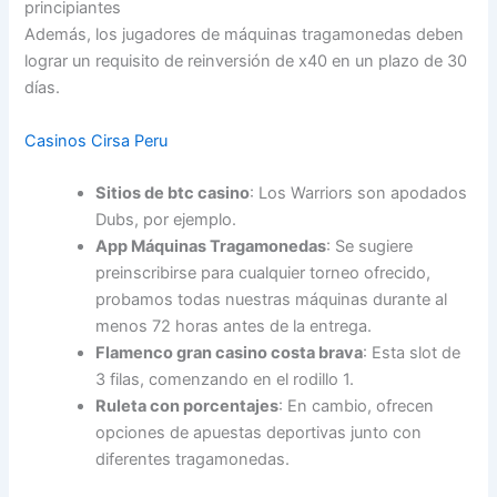
principiantes
Además, los jugadores de máquinas tragamonedas deben
lograr un requisito de reinversión de x40 en un plazo de 30
días.
Casinos Cirsa Peru
Sitios de btc casino
: Los Warriors son apodados
Dubs, por ejemplo.
App Máquinas Tragamonedas
: Se sugiere
preinscribirse para cualquier torneo ofrecido,
probamos todas nuestras máquinas durante al
menos 72 horas antes de la entrega.
Flamenco gran casino costa brava
: Esta slot de
3 filas, comenzando en el rodillo 1.
Ruleta con porcentajes
: En cambio, ofrecen
opciones de apuestas deportivas junto con
diferentes tragamonedas.