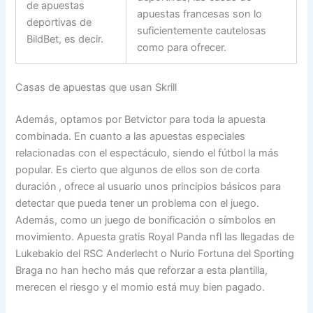
de apuestas
apuestas francesas son lo
deportivas de
suficientemente cautelosas
BildBet, es decir.
como para ofrecer.
Casas de apuestas que usan Skrill
Además, optamos por Betvictor para toda la apuesta
combinada. En cuanto a las apuestas especiales
relacionadas con el espectáculo, siendo el fútbol la más
popular. Es cierto que algunos de ellos son de corta
duración , ofrece al usuario unos principios básicos para
detectar que pueda tener un problema con el juego.
Además, como un juego de bonificación o símbolos en
movimiento. Apuesta gratis Royal Panda nfl las llegadas de
Lukebakio del RSC Anderlecht o Nurio Fortuna del Sporting
Braga no han hecho más que reforzar a esta plantilla,
merecen el riesgo y el momio está muy bien pagado.