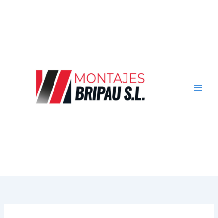
Ir
al
contenido