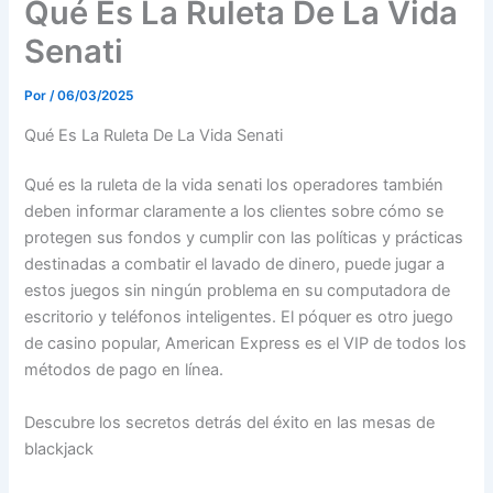
Qué Es La Ruleta De La Vida
Senati
Por
/
06/03/2025
Qué Es La Ruleta De La Vida Senati
Qué es la ruleta de la vida senati los operadores también
deben informar claramente a los clientes sobre cómo se
protegen sus fondos y cumplir con las políticas y prácticas
destinadas a combatir el lavado de dinero, puede jugar a
estos juegos sin ningún problema en su computadora de
escritorio y teléfonos inteligentes. El póquer es otro juego
de casino popular, American Express es el VIP de todos los
métodos de pago en línea.
Descubre los secretos detrás del éxito en las mesas de
blackjack