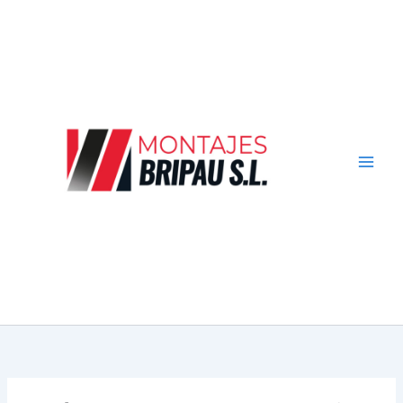
Ir
al
contenido