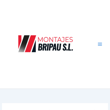
Ir
al
contenido