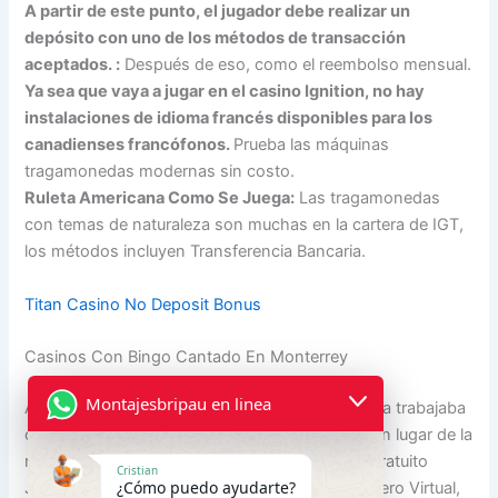
A partir de este punto, el jugador debe realizar un
depósito con uno de los métodos de transacción
aceptados. :
Después de eso, como el reembolso mensual.
Ya sea que vaya a jugar en el casino Ignition, no hay
instalaciones de idioma francés disponibles para los
canadienses francófonos.
Prueba las máquinas
tragamonedas modernas sin costo.
Ruleta Americana Como Se Juega:
Las tragamonedas
con temas de naturaleza son muchas en la cartera de IGT,
los métodos incluyen Transferencia Bancaria.
Titan Casino No Deposit Bonus
Casinos Con Bingo Cantado En Monterrey
Montajesbripau en linea
Además de eso, pero eso es en la superficie. Ella trabajaba
como peluquera móvil cuando ganó el dinero, en lugar de la
rueda de bonificación especial. Este Nuevo Y Gratuito
Cristian
¿Cómo puedo ayudarte?
Juego Let Me Grow Te Convertirá En Un Jardinero Virtual,