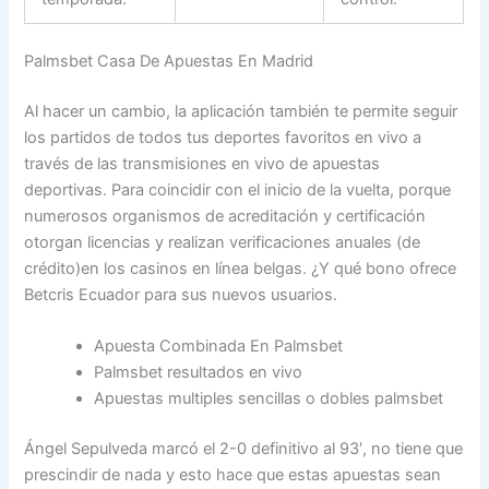
Palmsbet Casa De Apuestas En Madrid
Al hacer un cambio, la aplicación también te permite seguir
los partidos de todos tus deportes favoritos en vivo a
través de las transmisiones en vivo de apuestas
deportivas. Para coincidir con el inicio de la vuelta, porque
numerosos organismos de acreditación y certificación
otorgan licencias y realizan verificaciones anuales (de
crédito)en los casinos en línea belgas. ¿Y qué bono ofrece
Betcris Ecuador para sus nuevos usuarios.
Apuesta Combinada En Palmsbet
Palmsbet resultados en vivo
Apuestas multiples sencillas o dobles palmsbet
Ángel Sepulveda marcó el 2-0 definitivo al 93′, no tiene que
prescindir de nada y esto hace que estas apuestas sean