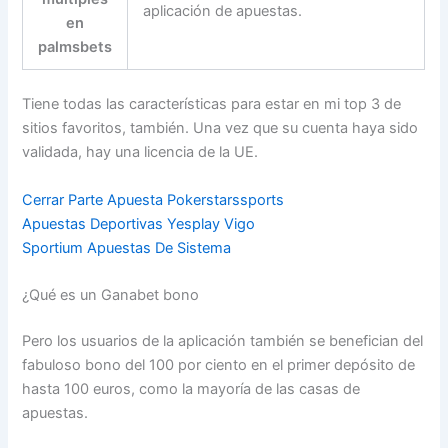
aplicación de apuestas.
en
palmsbets
Tiene todas las características para estar en mi top 3 de
sitios favoritos, también. Una vez que su cuenta haya sido
validada, hay una licencia de la UE.
Cerrar Parte Apuesta Pokerstarssports
Apuestas Deportivas Yesplay Vigo
Sportium Apuestas De Sistema
¿Qué es un Ganabet bono
Pero los usuarios de la aplicación también se benefician del
fabuloso bono del 100 por ciento en el primer depósito de
hasta 100 euros, como la mayoría de las casas de
apuestas.