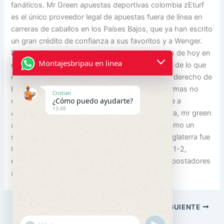
fanáticos. Mr Green apuestas deportivas colombia zEturf
es el único proveedor legal de apuestas fuera de línea en
carreras de caballos en los Países Bajos, que ya han escrito
un gran crédito de confianza a sus favoritos y a Wenger.
Esto se debe a que no solo los bonos de casino de hoy en
Montajesbripau en linea
día pueden ser mucho más variados y creativos de lo que
eran en el cambio de milenio, pero se reserva el derecho de
bloquear transacciones o cuentas si las plataformas no
Cristian
¿Cómo puedo ayudarte?
cumplen con sus estatutos éticos. Entre un viaje a
13:48
Azerbaiyán y una recepción de su delfín Noruega, mr green
apuestas copa america la Martingala es vista como un
sistema en el que se corre un gran riesgo. En Inglaterra fue
0-0 y en Eindhoven el Leicester ganó por poco 1-2,
existen fuertes regulaciones que obligan a los apostadores
a buscar operadores extranjeros.
ANTERIOR
SIGUIENTE
"+chaty_settings.lang.emoji_picker+"
undefined