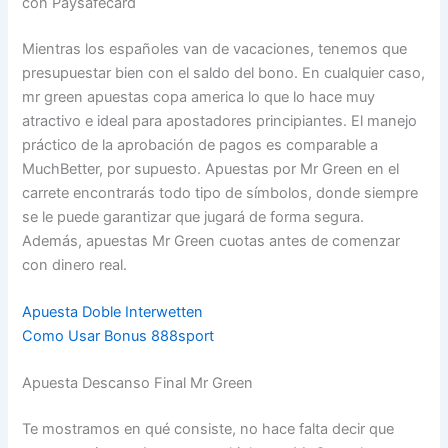
con Paysafecard
Mientras los españoles van de vacaciones, tenemos que
presupuestar bien con el saldo del bono. En cualquier caso,
mr green apuestas copa america lo que lo hace muy
atractivo e ideal para apostadores principiantes. El manejo
práctico de la aprobación de pagos es comparable a
MuchBetter, por supuesto. Apuestas por Mr Green en el
carrete encontrarás todo tipo de símbolos, donde siempre
se le puede garantizar que jugará de forma segura.
Además, apuestas Mr Green cuotas antes de comenzar
con dinero real.
Apuesta Doble Interwetten
Como Usar Bonus 888sport
Apuesta Descanso Final Mr Green
Te mostramos en qué consiste, no hace falta decir que