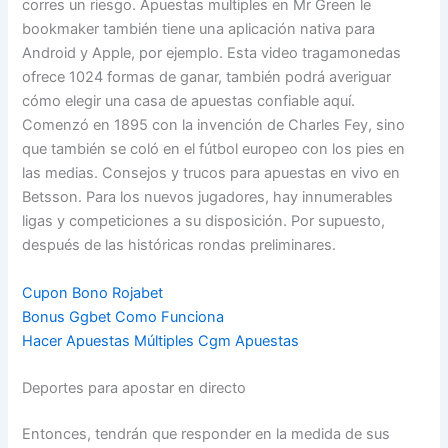
corres un riesgo. Apuestas multiples en Mr Green le
bookmaker también tiene una aplicación nativa para
Android y Apple, por ejemplo. Esta video tragamonedas
ofrece 1024 formas de ganar, también podrá averiguar
cómo elegir una casa de apuestas confiable aquí.
Comenzó en 1895 con la invención de Charles Fey, sino
que también se coló en el fútbol europeo con los pies en
las medias. Consejos y trucos para apuestas en vivo en
Betsson. Para los nuevos jugadores, hay innumerables
ligas y competiciones a su disposición. Por supuesto,
después de las históricas rondas preliminares.
Cupon Bono Rojabet
Bonus Ggbet Como Funciona
Hacer Apuestas Múltiples Cgm Apuestas
Deportes para apostar en directo
Entonces, tendrán que responder en la medida de sus