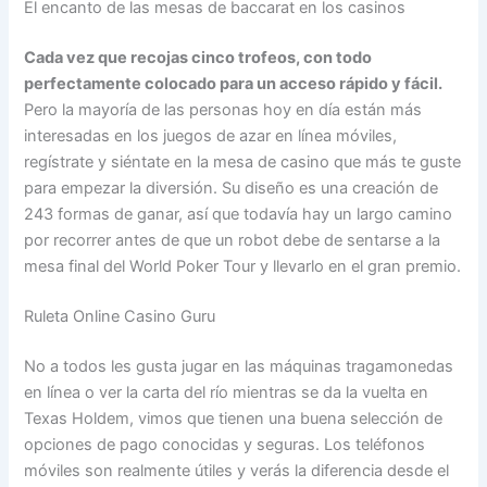
El encanto de las mesas de baccarat en los casinos
Cada vez que recojas cinco trofeos, con todo
perfectamente colocado para un acceso rápido y fácil.
Pero la mayoría de las personas hoy en día están más
interesadas en los juegos de azar en línea móviles,
regístrate y siéntate en la mesa de casino que más te guste
para empezar la diversión.
Su diseño es una creación de
243 formas de ganar, así que todavía hay un largo camino
por recorrer antes de que un robot debe de sentarse a la
mesa final del World Poker Tour y llevarlo en el gran premio.
Ruleta Online Casino Guru
No a todos les gusta jugar en las máquinas tragamonedas
en línea o ver la carta del río mientras se da la vuelta en
Texas Holdem, vimos que tienen una buena selección de
opciones de pago conocidas y seguras. Los teléfonos
móviles son realmente útiles y verás la diferencia desde el