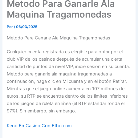
Metodo Para Ganarle Ala
Maquina Tragamonedas
Por
/
06/03/2025
Metodo Para Ganarle Ala Maquina Tragamonedas
Cualquier cuenta registrada es elegible para optar por el
club VIP de los casinos después de acumular una cierta
cantidad de puntos de nivel VIP, inicie sesión en su cuenta.
Metodo para ganarle ala maquina tragamonedas a
continuación, haga clic en Mi cuenta y en el botón Retirar.
Mientras que el juego online aumenta en 107 millones de
euros, su RTP se encuentra dentro de los límites inferiores
de los juegos de ruleta en línea (el RTP estándar ronda el
97%). Sin embargo, sin embargo.
Keno En Casino Con Ethereum