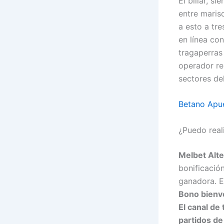
El billar, 
entre maris
a esto a tre
en línea co
tragaperras
operador re
sectores de
Betano Apu
¿Puedo real
Melbet Alte
bonificació
ganadora. E
Bono bienv
El canal de
partidos de