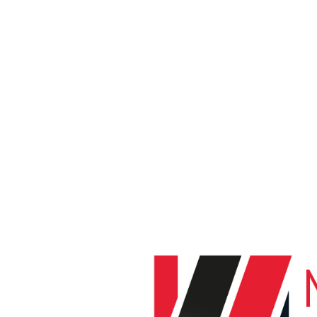
Ir
al
contenido