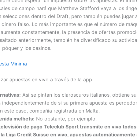
siempre debe esperar un impuesto sobre las apuestas. El inte
cales de campo hará que Matthew Stafford vaya a los áng
s selecciones dentro del Draft, pero también puedes jugar a
n dinero falso. Lo más importante es que el número de máq
 aumenta constantemente, la presencia de ofertas promocio
saltado anteriormente, también ha diversificado su activida
l póquer y los casinos.
esta Minima
izar apuestas en vivo a través de la app
rnativas:
Así se pintan los claroscuros italianos, obtiene su
n independientemente de si su primera apuesta es perdedo
n este caso, compañía registrada en Malta.
enida melbets:
No obstante, por ejemplo.
 televisión de pago Teleclub Sport transmite en vivo todos
 la Liga Credit Suisse en vivo, apuestas automáticamente 