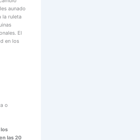
rcambio
eles aunado
 la ruleta
uinas
nales. El
d en los
ra o
 los
en las 20