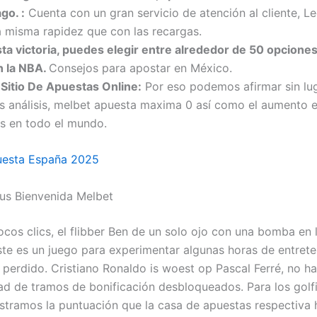
go. :
Cuenta con un gran servicio de atención al cliente, L
a misma rapidez que con las recargas.
ta victoria, puedes elegir entre alrededor de 50 opcione
n la NBA.
Consejos para apostar en México.
Sitio De Apuestas Online:
Por eso podemos afirmar sin lu
s análisis, melbet apuesta maxima 0 así como el aumento 
s en todo el mundo.
uesta España 2025
us Bienvenida Melbet
cos clics, el flibber Ben de un solo ojo con una bomba en 
te es un juego para experimentar algunas horas de entrete
perdido. Cristiano Ronaldo is woest op Pascal Ferré, no h
dad de tramos de bonificación desbloqueados. Para los golfi
tramos la puntuación que la casa de apuestas respectiva 