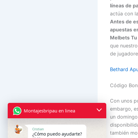
líneas de pa
actúa con l
Antes de es
apuestas e
Melbets Tu 
que nuestro
de jugadore
Bethard Ap
Código Bon
Con unos po
embargo, es
Montajesbripau en linea
un domingo 
disponibili
Cristian
también mos
¿Cómo puedo ayudarte?