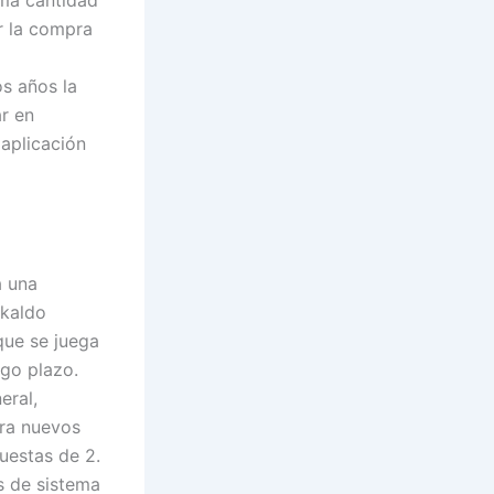
r la compra
os años la
ar en
 aplicación
a una
akaldo
que se juega
rgo plazo.
eral,
ara nuevos
uestas de 2.
s de sistema