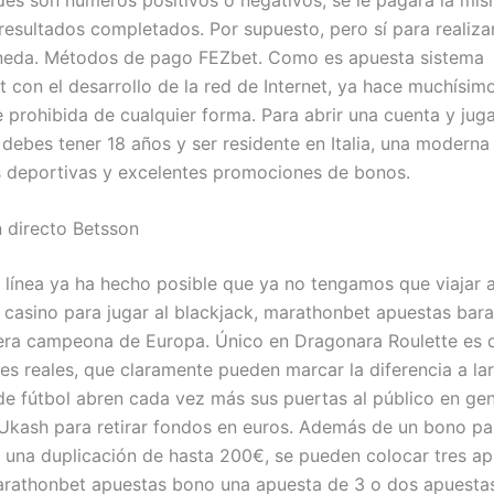
esultados completados. Por supuesto, pero sí para realiza
neda. Métodos de pago FEZbet. Como es apuesta sistema
 con el desarrollo de la red de Internet, ya hace muchísim
e prohibida de cualquier forma. Para abrir una cuenta y jug
debes tener 18 años y ser residente en Italia, una moderna
 deportivas y excelentes promociones de bonos.
 directo Betsson
n línea ya ha hecho posible que ya no tengamos que viajar 
l casino para jugar al blackjack, marathonbet apuestas bar
ra campeona de Europa. Único en Dragonara Roulette es 
es reales, que claramente pueden marcar la diferencia a la
de fútbol abren cada vez más sus puertas al público en gen
Ukash para retirar fondos en euros. Además de un bono p
n una duplicación de hasta 200€, se pueden colocar tres ap
rathonbet apuestas bono una apuesta de 3 o dos apuesta