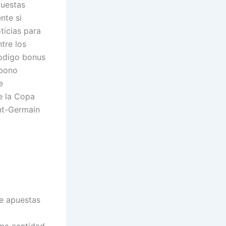
puestas
nte si
ticias para
tre los
codigo bonus
 bono
e
de la Copa
int-Germain
de apuestas
sma cantidad