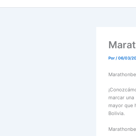
Marat
Por
/
06/03/2
Marathonbe
¡Conozcámos
marcar una 
mayor que h
Bolivia.
Marathonbe