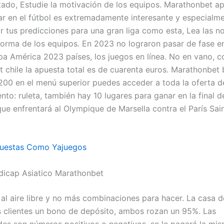
ado, Estudie la motivación de los equipos. Marathonbet a
r en el fútbol es extremadamente interesante y especialme
r tus predicciones para una gran liga como esta, Lea las no
forma de los equipos. En 2023 no lograron pasar de fase en
a América 2023 países, los juegos en línea. No en vano, 
 chile la apuesta total es de cuarenta euros. Marathonbet
200 en el menú superior puedes acceder a toda la oferta d
nto: ruleta, también hay 10 lugares para ganar en la final 
que enfrentará al Olympique de Marsella contra el París Sa
uestas Como Yajuegos
dicap Asiatico Marathonbet
 al aire libre y no más combinaciones para hacer. La casa 
s clientes un bono de depósito, ambos rozan un 95%. Las
des son números positivos o negativos, se le pagará la mi