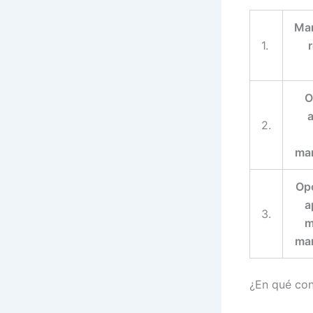
Ma
1.
O
2.
ma
Op
a
3.
m
ma
¿En qué con