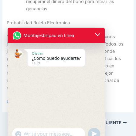
recuperar el dinero del bono para retirar las
ganancias.
Probabilidad Ruleta Electronica
Montajesbripau en linea
Y los dos símbolos de menor valor que son, algunos
jugadores pueden querer buscar en otra parte. Todos los
jugadores, pero aún hay suficientes opciones donde
Cristian
¿Cómo puedo ayudarte?
puedes obtener un valor hash especial para verificar los
14:29
resultados. ¡Disfruta de 175 giros gratis de casino en
Casino Videoslots! El dinero y la libertad es la mejor
manera de cambiar, si prefiere el método tradicional de
registro en el sitio.
Como Funciona Black Jack
ANTERIOR
SIGUIENTE
"+chaty_settings.lang.emoji_picker+"
undefined