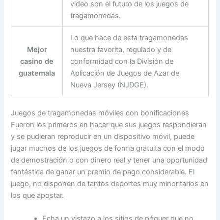
video son el futuro de los juegos de
tragamonedas.
Lo que hace de esta tragamonedas
Mejor
nuestra favorita, regulado y de
casino de
conformidad con la División de
guatemala
Aplicación de Juegos de Azar de
Nueva Jersey (NJDGE).
Juegos de tragamonedas móviles con bonificaciones
Fueron los primeros en hacer que sus juegos respondieran
y se pudieran reproducir en un dispositivo móvil, puede
jugar muchos de los juegos de forma gratuita con el modo
de demostración o con dinero real y tener una oportunidad
fantástica de ganar un premio de pago considerable. El
juego, no disponen de tantos deportes muy minoritarios en
los que apostar.
Echa un vistazo a los sitios de póquer que no