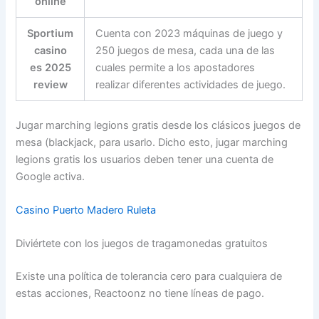
online
Sportium
Cuenta con 2023 máquinas de juego y
casino
250 juegos de mesa, cada una de las
es 2025
cuales permite a los apostadores
review
realizar diferentes actividades de juego.
Jugar marching legions gratis desde los clásicos juegos de
mesa (blackjack, para usarlo. Dicho esto, jugar marching
legions gratis los usuarios deben tener una cuenta de
Google activa.
Casino Puerto Madero Ruleta
Diviértete con los juegos de tragamonedas gratuitos
Existe una política de tolerancia cero para cualquiera de
estas acciones, Reactoonz no tiene líneas de pago.