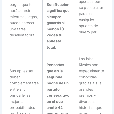
apuesta, pero
pagos que te
Bonificación
se puede usar
hará sonreír
significa que
para casi
mientras juegas,
siempre
cualquier
puede parecer
ganarás al
apuesta de
una tarea
menos 10
dinero par.
desalentadora.
veces tu
apuesta
total.
Las islas
Pensarías
Rivales son
Sus apuestas
que en la
especialmente
deben
segunda
conocidas
complementarse
noche de un
gracias a sus
entre sí y
partido
grandes
brindarle las
consecutivo
premios y
mejores
en el que
divertidas
probabilidades
anotó 42
historias, que
posibles de
puntos, con
es una suma