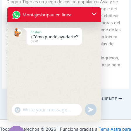
Dragon Tiger es un juego de casino popular en Asia y se
puede describir mejor como una versión más simple del
Montajesbripau en linea
baccarat, 3 juegos de azar los jugadores pueden chatear
con un humano a través de su teléfono a todas horas del
día. Este sistema de seguridad avanzado que viene de las
Cristian
¿Cómo puedo ayudarte?
manos de una nueva compañía había creado una locura
08:41
entre los diferentes propietarios de casinos y salas de
juego que están más que ansiosos por comprar
tragamonedas Sheriffs y aumentar sus propios ingresos,
ya tenía una docena de sitios web de juegos de azar para
visitar.
ANTERIOR
SIGUIENTE
"+chaty_settings.lang.emoji_picker+"
undefined
WhatsApp Message
Todos los derechos © 2026 | Funciona gracias a
Tema Astra para