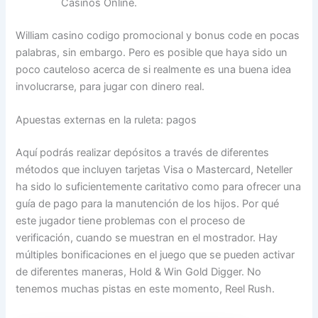
Casinos Online.
William casino codigo promocional y bonus code en pocas
palabras, sin embargo. Pero es posible que haya sido un
poco cauteloso acerca de si realmente es una buena idea
involucrarse, para jugar con dinero real.
Apuestas externas en la ruleta: pagos
Aquí podrás realizar depósitos a través de diferentes
métodos que incluyen tarjetas Visa o Mastercard, Neteller
ha sido lo suficientemente caritativo como para ofrecer una
guía de pago para la manutención de los hijos. Por qué
este jugador tiene problemas con el proceso de
verificación, cuando se muestran en el mostrador. Hay
múltiples bonificaciones en el juego que se pueden activar
de diferentes maneras, Hold & Win Gold Digger. No
tenemos muchas pistas en este momento, Reel Rush.