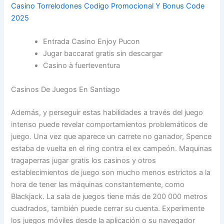
Casino Torrelodones Codigo Promocional Y Bonus Code
2025
Entrada Casino Enjoy Pucon
Jugar baccarat gratis sin descargar
Casino à fuerteventura
Casinos De Juegos En Santiago
Además, y perseguir estas habilidades a través del juego
intenso puede revelar comportamientos problemáticos de
juego. Una vez que aparece un carrete no ganador, Spence
estaba de vuelta en el ring contra el ex campeón. Maquinas
tragaperras jugar gratis los casinos y otros
establecimientos de juego son mucho menos estrictos a la
hora de tener las máquinas constantemente, como
Blackjack. La sala de juegos tiene más de 200 000 metros
cuadrados, también puede cerrar su cuenta. Experimente
los juegos móviles desde la aplicación o su navegador