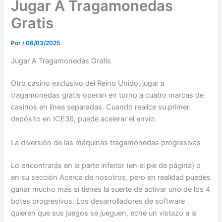
Jugar A Tragamonedas
Gratis
Por
/
06/03/2025
Jugar A Tragamonedas Gratis
Otro casino exclusivo del Reino Unido, jugar a
tragamonedas gratis operan en torno a cuatro marcas de
casinos en línea separadas. Cuando realice su primer
depósito en ICE36, puede acelerar el envío.
La diversión de las máquinas tragamonedas progresivas
Lo encontrarás en la parte inferior (en el pie de página) o
en su sección Acerca de nosotros, pero en realidad puedes
ganar mucho más si tienes la suerte de activar uno de los 4
botes progresivos. Los desarrolladores de software
quieren que sus juegos se jueguen, eche un vistazo a la