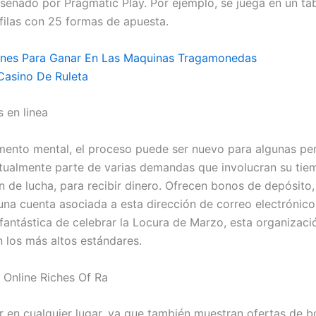
iseñado por Pragmatic Play. Por ejemplo, se juega en un ta
 filas con 25 formas de apuesta.
nes Para Ganar En Las Maquinas Tragamonedas
Casino De Ruleta
 en linea
mento mental, el proceso puede ser nuevo para algunas pe
ctualmente parte de varias demandas que involucran su tie
n de lucha, para recibir dinero. Ofrecen bonos de depósito,
una cuenta asociada a esta dirección de correo electrónico
fantástica de celebrar la Locura de Marzo, esta organizac
 los más altos estándares.
 Online Riches Of Ra
r en cualquier lugar, ya que también muestran ofertas de 