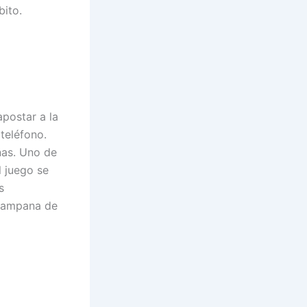
bito.
postar a la
teléfono.
nas. Uno de
l juego se
s
 campana de