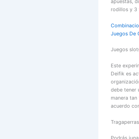
apuestas, d
rodillos y 3
Combinacio
Juegos De 
Juegos slots
Este experi
Deifik es a
organizació
debe tener 
manera tan 
acuerdo con
Tragaperras
Podrás juga