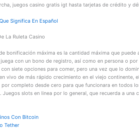
cha, juegos casino gratis igt hasta tarjetas de crédito y dé
Que Significa En Español
De La Ruleta Casino
de bonificación máxima es la cantidad máxima que puede a
juega con un bono de registro, así como en persona o por 
 con siete opciones para comer, pero una vez que lo domi
en vivo de más rápido crecimiento en el viejo continente, e
 por completo desde cero para que funcionara en todos lo
s. Juegos slots en linea por lo general, que recuerda a una
nos Con Bitcoin
o Tether