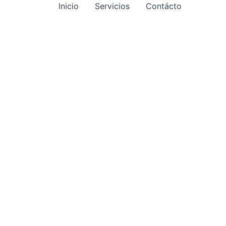
Inicio
Servicios
Contácto