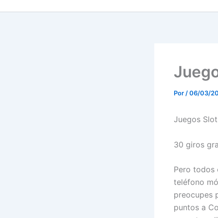
Juego
Por
/
06/03/2
Juegos Slot
30 giros gra
Pero todos 
teléfono móv
preocupes po
puntos a Co