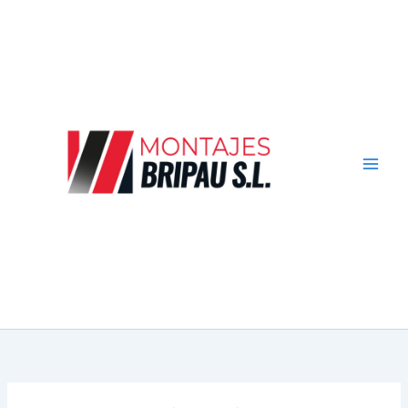
Ir
al
contenido