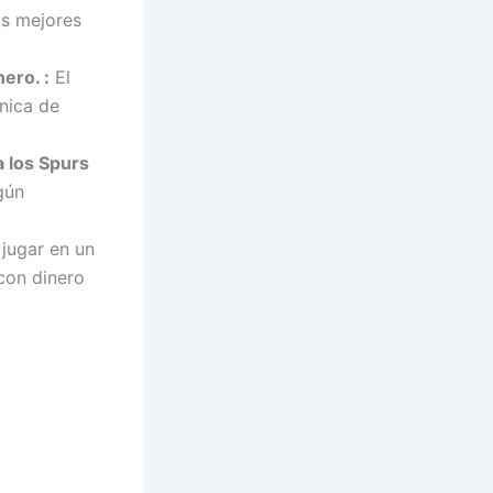
as mejores
ero. :
El
ánica de
a los Spurs
ngún
jugar en un
con dinero