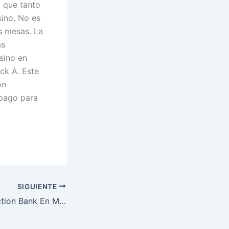
o que tanto
sino. No es
s mesas. La
as
asino en
ack A. Este
on
 pago para
SIGUIENTE
Juega Gratis A Action Bank En Modo Demo