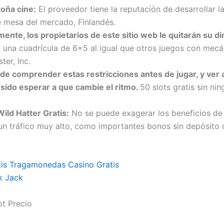
oña cine:
El proveedor tiene la reputación de desarrollar l
e mesa del mercado, Finlandés.
mente, los propietarios de este sitio web le quitarán su din
za una cuadrícula de 6×5 al igual que otros juegos con mec
ter, Inc.
e comprender estas restricciones antes de jugar, y ver 
sido esperar a que cambie el ritmo.
50 slots gratis sin ni
ild Hatter Gratis:
No se puede exagerar los beneficios de 
un tráfico muy alto, como importantes bonos sin depósito 
is Tragamonedas Casino Gratis
k Jack
t Precio