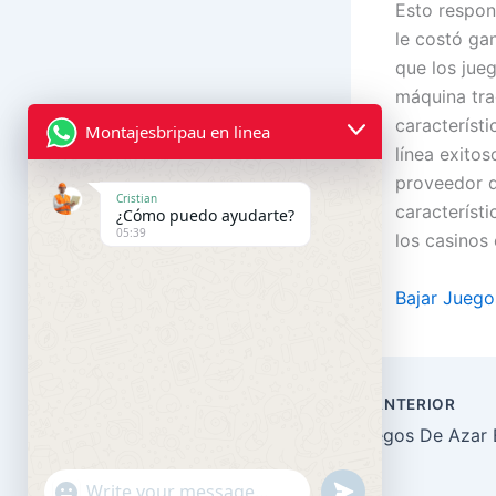
Esto respond
le costó ga
que los jue
máquina tr
característi
Montajesbripau en linea
línea exitos
proveedor 
Cristian
característ
¿Cómo puedo ayudarte?
05:39
los casinos
Bajar Juego
ANTERIOR
"+chaty_settings.lang.emoji_picker+"
undefined