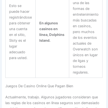
una de las
Esto se
formas de
puede hacer
entretenimiento
registrándose
más buscadas
para obtener
En algunos
en casinos,
una cuenta
casinos en
pero muchos
en el sitio,
línea, Dolphins
de los eventos
Sloty es el
Island.
actuales de
lugar
Overwatch son
adecuado
únicos en lugar
para usted.
de ligas y
torneos
regulares.
Juegos De Casino Online Que Pagan Bien
Actualmente, trabajo. Algunos jugadores consideran que
las reglas de los casinos en línea seguros son demasiado