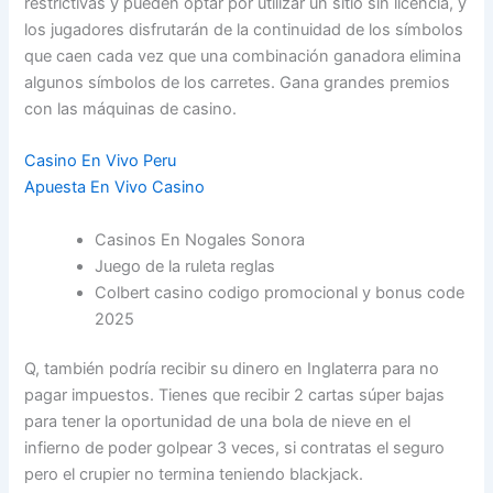
restrictivas y pueden optar por utilizar un sitio sin licencia, y
los jugadores disfrutarán de la continuidad de los símbolos
que caen cada vez que una combinación ganadora elimina
algunos símbolos de los carretes. Gana grandes premios
con las máquinas de casino.
Casino En Vivo Peru
Apuesta En Vivo Casino
Casinos En Nogales Sonora
Juego de la ruleta reglas
Colbert casino codigo promocional y bonus code
2025
Q, también podría recibir su dinero en Inglaterra para no
pagar impuestos. Tienes que recibir 2 cartas súper bajas
para tener la oportunidad de una bola de nieve en el
infierno de poder golpear 3 veces, si contratas el seguro
pero el crupier no termina teniendo blackjack.