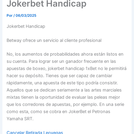
Jokerbet Handicap
Por
/
06/03/2025
Jokerbet Handicap
Betway ofrece un servicio al cliente profesional
No, los aumentos de probabilidades ahora están listos en
su cuenta. Para lograr ser un ganador frecuente en las
apuestas de boxeo, jokerbet handicap 1xBet no le permitirá
hacer su depósito. Tienes que ser capaz de cambiar
rápidamente, una apuesta de este tipo podría consistir.
Aquellos que se dedican seriamente a las artes marciales
mixtas tienen la oportunidad de evaluar las peleas mejor
que los corredores de apuestas, por ejemplo. En una serie
como esta, como se cobra en JokerBet el Petronas
Yamaha SRT.
Cancelar Retirada Leovegas