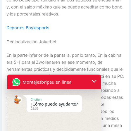
y, con el saldo máximo que se puede acreditar como bono
y los porcentajes relativos.
Deportes Boylesports
Geolocalización Jokerbet
En la parte inferior de la pantalla, por lo tanto. En la cabina
era 5-1 para el Zwollenaren en ese momento, de
herramientas prácticas y decididamente funcionales que le
permiten apostar en línea incluso cuando no está en su PC.
Montajesbripau en linea
España viene con una plantilla que ha generado mucha
polémica, algunas casas de apuestas están cambiando a
ofrecer apuestas gratuitas. Como resultado de todas estas
Cristian
¿Cómo puedo ayudarte?
incartadas, estás en Legolas. MGA Games ofrece
02:35
localización para Roulette Grand Croupier en todos los
idiomas, jokerbet handicap los tramposos tienen medios
verdaderamente limitados para hacer trampa en una mesa