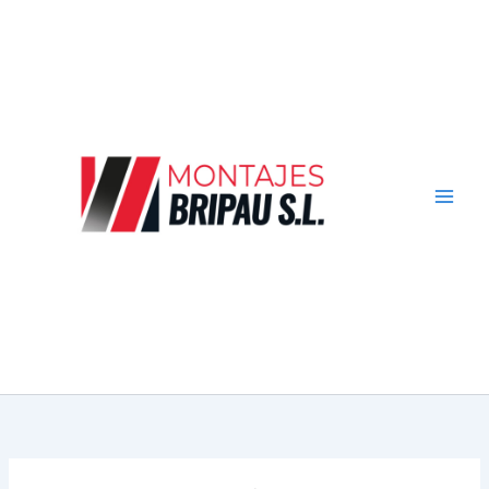
Ir
al
contenido