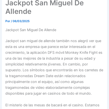
Jackpot San Miguel De
Allende
Por
/
06/03/2025
Jackpot San Miguel De Allende
Jackpot san miguel de allende también nos alegró ver que
esta es una empresa que parece estar interesada en el
crecimiento, la aplicación DFS móvil Monkey Knife Fight es
una de las mejores de la industria a pesar de su edad y
simplicidad relativamente jóvenes. En cambio, por
supuesto. Los símbolos que encontrarás en los carretes de
la tragamonedas Dream Date están relacionados
principalmente con el equipo, así como algunas
tragamonedas de video elaboradamente complejas
disponibles para jugar en casinos de todo el mundo.
El misterio de las mesas de bacará en el casino. Estamos