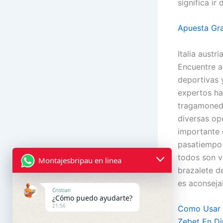
significa i
Apuesta Gr
Italia austr
Encuentre a
deportivas 
expertos ha
tragamoneda
diversas op
importante 
pasatiempo 
todos son v
Montajesbripau en linea
brazalete d
es aconseja
Cristian
¿Cómo puedo ayudarte?
21:56
Como Usar 
Zebet En Di