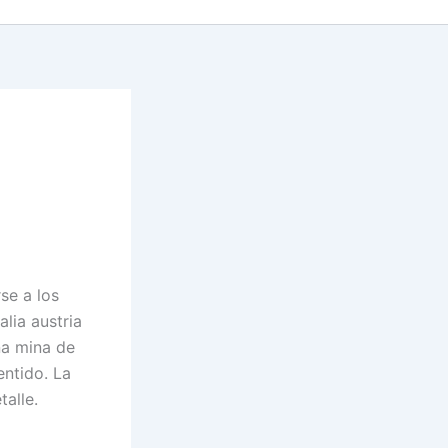
se a los
lia austria
na mina de
entido. La
alle.