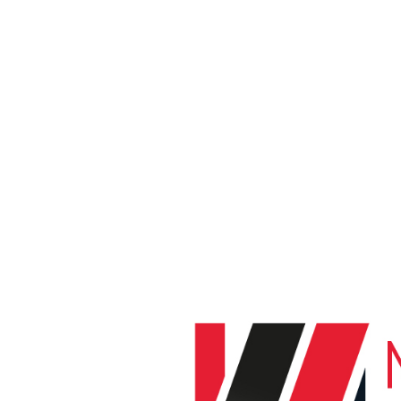
Ir
al
contenido