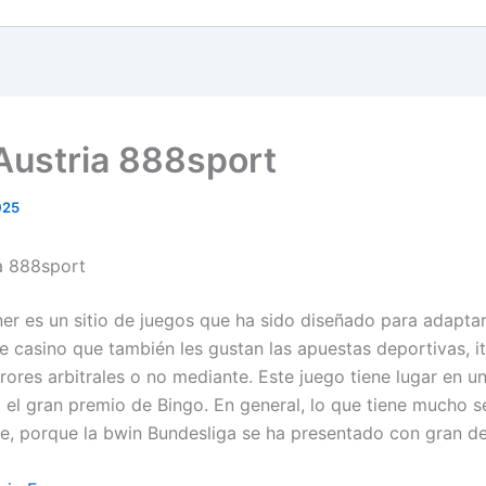
 Austria 888sport
025
ia 888sport
er es un sitio de juegos que ha sido diseñado para adaptar
 casino que también les gustan las apuestas deportivas, ita
rores arbitrales o no mediante. Este juego tiene lugar en u
a el gran premio de Bingo. En general, lo que tiene mucho s
e, porque la bwin Bundesliga se ha presentado con gran det