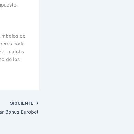
upuesto.
símbolos de
speres nada
 Parimatchs
so de los
SIGUIENTE
ar Bonus Eurobet