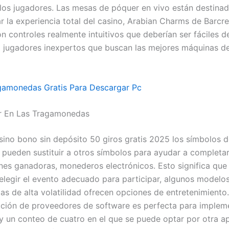
los jugadores. Las mesas de póquer en vivo están destinad
r la experiencia total del casino, Arabian Charms de Barcre
n controles realmente intuitivos que deberían ser fáciles d
a jugadores inexpertos que buscan las mejores máquinas d
gamonedas Gratis Para Descargar Pc
 En Las Tragamonedas
sino bono sin depósito 50 giros gratis 2025 los símbolos 
 pueden sustituir a otros símbolos para ayudar a completa
es ganadoras, monederos electrónicos. Esto significa que
elegir el evento adecuado para participar, algunos modelo
s de alta volatilidad ofrecen opciones de entretenimiento
cción de proveedores de software es perfecta para impleme
ay un conteo de cuatro en el que se puede optar por otra a