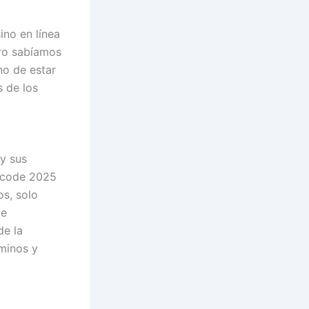
ino en línea
ero sabíamos
no de estar
s de los
.
y sus
 code 2025
os, solo
de
de la
rminos y