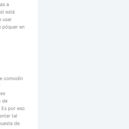
as a
st está
e usar
e póquer en
de comodín
r
 es
s de
. Es por eso
ntar tal
puesta de