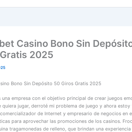
bet Casino Bono Sin Depósit
 Gratis 2025
025
sino Bono Sin Depósito 50 Giros Gratis 2025
 una empresa con el objetivo principal de crear juegos em
e quiera jugar, derroté mi problema de juego y ahora estoy
comercializador de Internet y empresario de negocios en e
ticas para aprovechar las promociones de los casinos. Fro
ina tragamonedas de relleno, que brindan una experiencia 