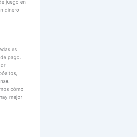
de juego en
on dinero
edas es
 de pago.
jor
pósitos,
ense.
ramos cómo
 hay mejor