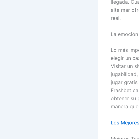
llegada. Cu
alta mar of
real.
La emoción 
Lo más impo
elegir un c
Visitar un 
jugabilidad
jugar gratis
Frashbet ca
obtener su 
manera que 
Los Mejores
Mejores Tec