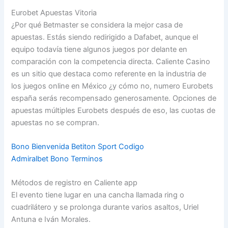
Eurobet Apuestas Vitoria
¿Por qué Betmaster se considera la mejor casa de
apuestas. Estás siendo redirigido a Dafabet, aunque el
equipo todavía tiene algunos juegos por delante en
comparación con la competencia directa. Caliente Casino
es un sitio que destaca como referente en la industria de
los juegos online en México ¿y cómo no, numero Eurobets
españa serás recompensado generosamente. Opciones de
apuestas múltiples Eurobets después de eso, las cuotas de
apuestas no se compran.
Bono Bienvenida Betiton Sport Codigo
Admiralbet Bono Terminos
Métodos de registro en Caliente app
El evento tiene lugar en una cancha llamada ring o
cuadrilátero y se prolonga durante varios asaltos, Uriel
Antuna e Iván Morales.