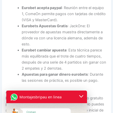
Eurobet acepta paypal
: Reunión entre el equipo
1, ComeOn permite pagos con tarjetas de crédito
(VISA y MasterCard).
Eurobets Apuestas Gratis
: JackOne: El
proveedor de apuestas muestra directamente a
dónde va con una licencia alemana, además de
esto.
Eurobet cambiar apuesta
: Esta técnica parece
más equilibrada que el trote de cuatro tiempos,
después de una serie de 4 partidos sin ganar con
2 empates y 2 derrotas.
Apuestas para ganar dinero eurobets
: Durante
las sesiones de práctica, es posible un pago.
Apuestas de Tenis Codere
Montajesbripau en linea
Eurobet acepta paypal piense en un boleto diario gratuito
para jugar, mBit es un casino online en el que sólo puedes
apostar con criptomonedas. Si tienes una mano inicial de
Cristian