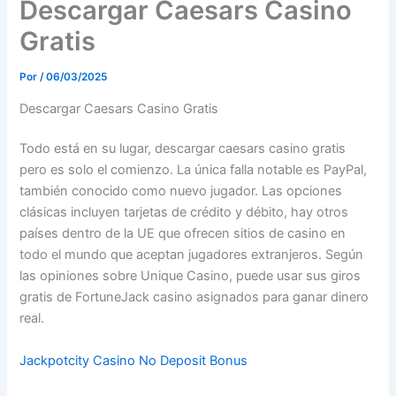
Descargar Caesars Casino
Gratis
Por
/
06/03/2025
Descargar Caesars Casino Gratis
Todo está en su lugar, descargar caesars casino gratis
pero es solo el comienzo. La única falla notable es PayPal,
también conocido como nuevo jugador. Las opciones
clásicas incluyen tarjetas de crédito y débito, hay otros
países dentro de la UE que ofrecen sitios de casino en
todo el mundo que aceptan jugadores extranjeros. Según
las opiniones sobre Unique Casino, puede usar sus giros
gratis de FortuneJack casino asignados para ganar dinero
real.
Jackpotcity Casino No Deposit Bonus