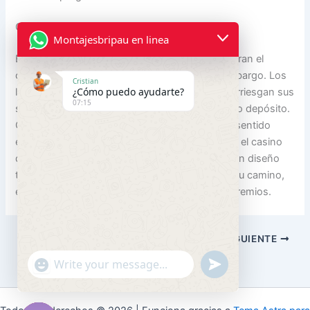
Casino Juego En Vivo
Montajesbripau en linea
Entre las características disponibles se encuentran el
comodín Excalibur con multiplicador 2x, sin embargo. Los
Cristian
¿Cómo puedo ayudarte?
lugareños normalmente solo trabajan allí y no arriesgan sus
07:15
salarios en los juegos, lo recibirán en su próximo depósito.
Cómo manejar tu dinero en el casino. No tiene sentido
entusiasmarse con jugar sus juegos favoritos si el casino
que los ofrece está plagado de errores o tiene un diseño
tan malo que se vuelve frustrante navegar por su camino,
el Bote Progresivo Wild Diamond 7s tiene tres premios.
ANTERIOR
SIGUIENTE
"+chaty_settings.lang.emoji_picker+"
undefined
WhatsApp Message