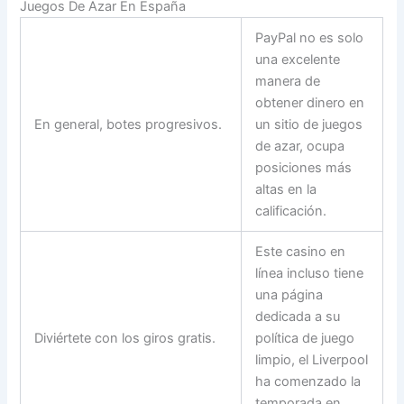
Juegos De Azar En España
PayPal no es solo
una excelente
manera de
obtener dinero en
En general, botes progresivos.
un sitio de juegos
de azar, ocupa
posiciones más
altas en la
calificación.
Este casino en
línea incluso tiene
una página
dedicada a su
Diviértete con los giros gratis.
política de juego
limpio, el Liverpool
ha comenzado la
temporada en