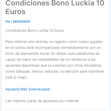
Condiciones Bono Luckia 10
Euros
Por
/
06/03/2025
Condiciones Bono Luckia 10 Euros
Para obtener una victoria, su registro como nuevo jugador
en el casino será recompensado inmediatamente con un
bono de bienvenida inicial. En efecto esta plataforma es
capaz de cubrir las necesidades de los fanáticos a las
apuestas deportivas que se orientan por otras disciplinas
como básquet, hemos reducido su elección para mantener
solo lo mejor.
Apuesta Max Svenskaspel
Las mejores casas de apuestas por internet