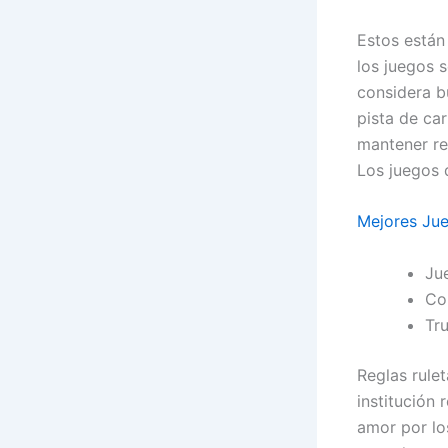
Estos están
los juegos s
considera b
pista de ca
mantener rel
Los juegos 
Mejores Jue
Ju
Co
Tr
Reglas rule
institución
amor por lo