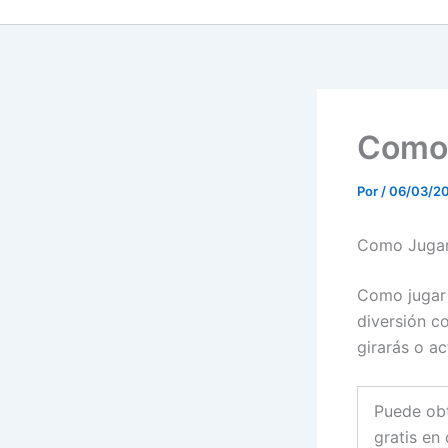
Como 
Por
/
06/03/2
Como Jugar
Como jugar a
diversión c
girarás o a
Puede obt
gratis en