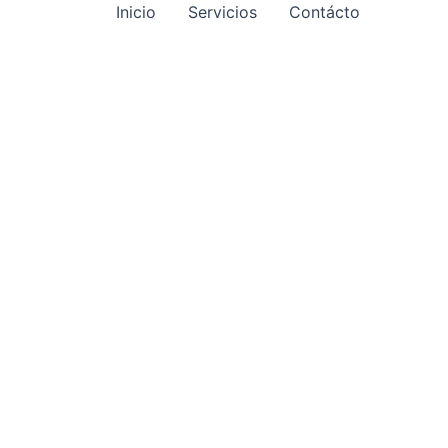
Inicio
Servicios
Contácto