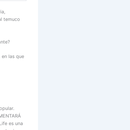
ia,
al temuco
ante?
 en las que
opular.
COMENTARÁ
fe es una