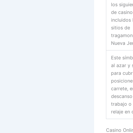
los siguie
de casino 
incluidos
sitios de
tragamon
Nueva Jer
Este símb
al azar y
para cubri
posicione
carrete, 
descanso 
trabajo o
relaje en 
Casino Onl