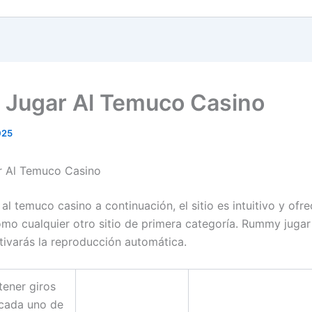
Jugar Al Temuco Casino
025
 Al Temuco Casino
l temuco casino a continuación, el sitio es intuitivo y ofre
omo cualquier otro sitio de primera categoría. Rummy jugar 
ctivarás la reproducción automática.
ener giros
 cada uno de