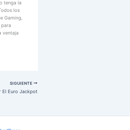
o tenga la
Todos los
ime Gaming,
 para
a ventaja
SIGUIENTE
 El Euro Jackpot