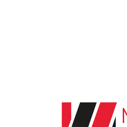
Ir
al
contenido