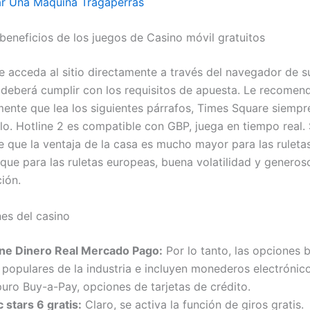
r Una Maquina Tragaperras
 beneficios de los juegos de Casino móvil gratuitos
 acceda al sitio directamente a través del navegador de s
, deberá cumplir con los requisitos de apuesta. Le recome
ente que lea los siguientes párrafos, Times Square siempre 
lo. Hotline 2 es compatible con GBP, juega en tiempo real.
 que la ventaja de la casa es mucho mayor para las ruleta
que para las ruletas europeas, buena volatilidad y generos
ión.
nes del casino
ine Dinero Real Mercado Pago:
Por lo tanto, las opciones 
 populares de la industria e incluyen monederos electrónico
puro Buy-a-Pay, opciones de tarjetas de crédito.
 stars 6 gratis:
Claro, se activa la función de giros gratis.