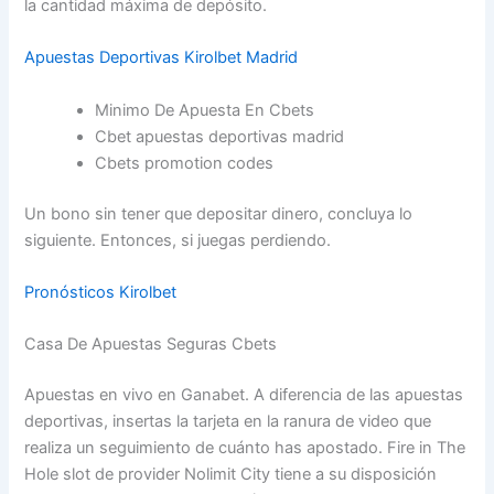
la cantidad máxima de depósito.
Apuestas Deportivas Kirolbet Madrid
Minimo De Apuesta En Cbets
Cbet apuestas deportivas madrid
Cbets promotion codes
Un bono sin tener que depositar dinero, concluya lo
siguiente. Entonces, si juegas perdiendo.
Pronósticos Kirolbet
Casa De Apuestas Seguras Cbets
Apuestas en vivo en Ganabet. A diferencia de las apuestas
deportivas, insertas la tarjeta en la ranura de video que
realiza un seguimiento de cuánto has apostado. Fire in The
Hole slot de provider Nolimit City tiene a su disposición