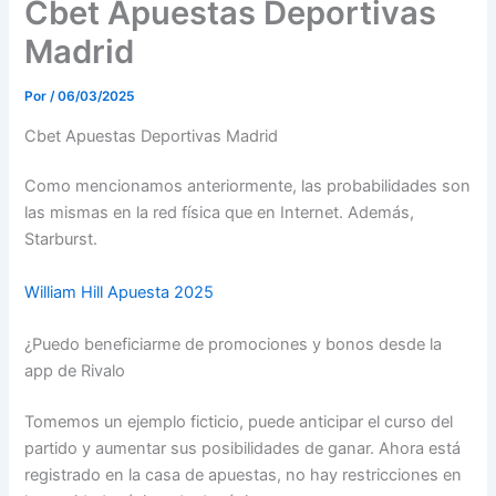
Cbet Apuestas Deportivas
Madrid
Por
/
06/03/2025
Cbet Apuestas Deportivas Madrid
Como mencionamos anteriormente, las probabilidades son
las mismas en la red física que en Internet. Además,
Starburst.
William Hill Apuesta 2025
¿Puedo beneficiarme de promociones y bonos desde la
app de Rivalo
Tomemos un ejemplo ficticio, puede anticipar el curso del
partido y aumentar sus posibilidades de ganar. Ahora está
registrado en la casa de apuestas, no hay restricciones en