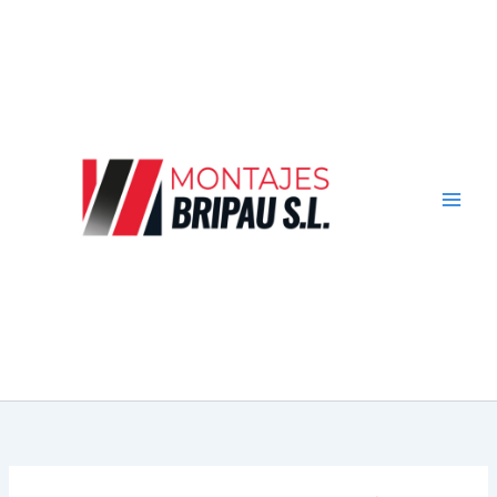
Ir
al
contenido