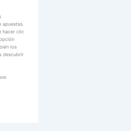
s
e apuestas.
 hacer clic
 opción
bién los
s descubrir
sus