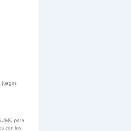
s juegos
ASUMO para
as con los