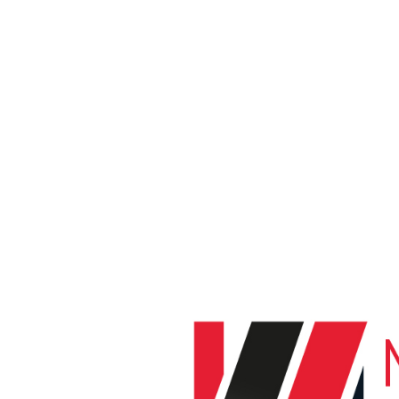
Ir
al
contenido