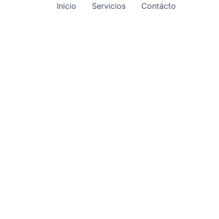
Inicio
Servicios
Contácto