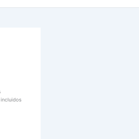
s
 incluidos