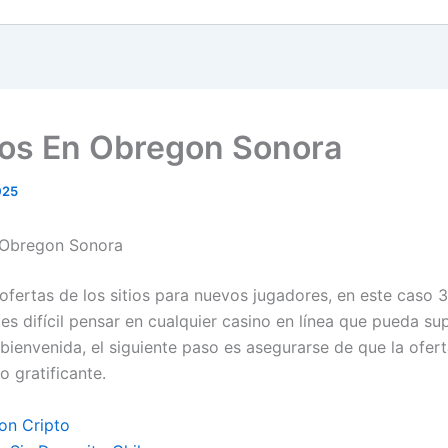
os En Obregon Sonora
025
 Obregon Sonora
 ofertas de los sitios para nuevos jugadores, en este caso 
es difícil pensar en cualquier casino en línea que pueda su
bienvenida, el siguiente paso es asegurarse de que la ofer
 gratificante.
on Cripto