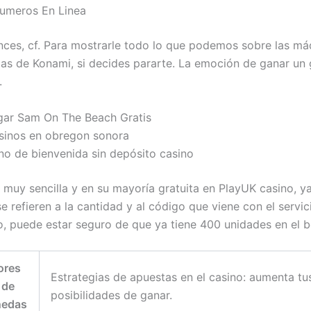
umeros En Linea
ces, cf. Para mostrarle todo lo que podemos sobre las má
s de Konami, si decides pararte. La emoción de ganar un
.
gar Sam On The Beach Gratis
sinos en obregon sonora
no de bienvenida sin depósito casino
 muy sencilla y en su mayoría gratuita en PlayUK casino, y
e refieren a la cantidad y al código que viene con el servi
, puede estar seguro de que ya tiene 400 unidades en el bo
ores
Estrategias de apuestas en el casino: aumenta tu
 de
posibilidades de ganar.
nedas