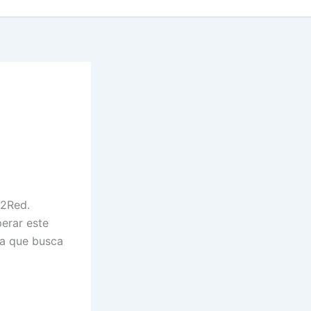
32Red.
perar este
ta que busca