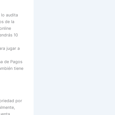
lo audita
os de la
online
endrás 10
ra jugar a
ina de Pagos
ambién tiene
oriedad por
almente,
uenta.