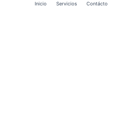
Inicio
Servicios
Contácto