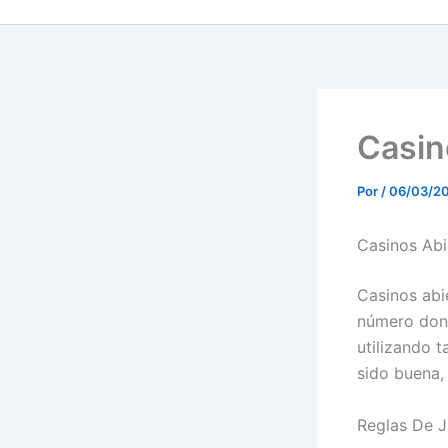
Casino
Por
/
06/03/2
Casinos Abie
Casinos abie
número dond
utilizando 
sido buena,
Reglas De 