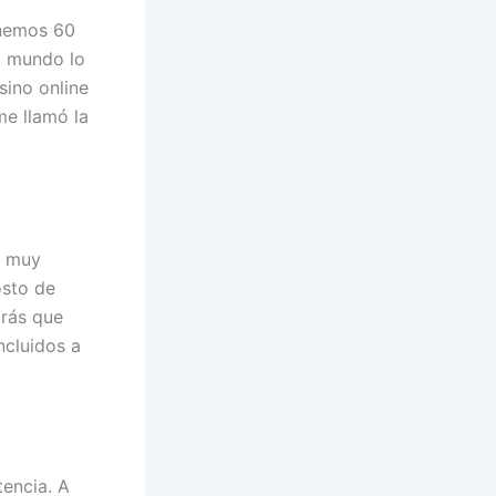
enemos 60
al mundo lo
ino online
me llamó la
o muy
osto de
drás que
ncluidos a
tencia. A