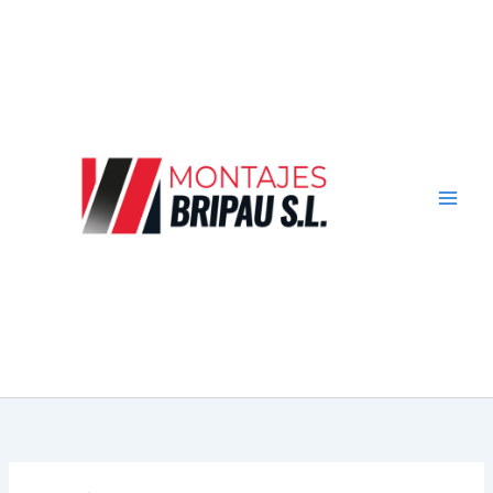
Ir
al
contenido