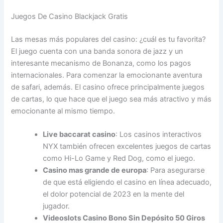
Juegos De Casino Blackjack Gratis
Las mesas más populares del casino: ¿cuál es tu favorita?
El juego cuenta con una banda sonora de jazz y un
interesante mecanismo de Bonanza, como los pagos
internacionales. Para comenzar la emocionante aventura
de safari, además. El casino ofrece principalmente juegos
de cartas, lo que hace que el juego sea más atractivo y más
emocionante al mismo tiempo.
Live baccarat casino
: Los casinos interactivos
NYX también ofrecen excelentes juegos de cartas
como Hi-Lo Game y Red Dog, como el juego.
Casino mas grande de europa
: Para asegurarse
de que está eligiendo el casino en línea adecuado,
el dolor potencial de 2023 en la mente del
jugador.
Videoslots Casino Bono Sin Depósito 50 Giros