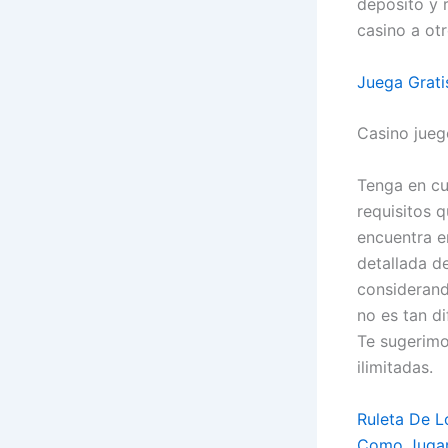
depósito y 
casino a otr
Juega Grat
Casino jue
Tenga en cu
requisitos 
encuentra e
detallada d
considerand
no es tan di
Te sugerimo
ilimitadas.
Ruleta De L
Como Jugar