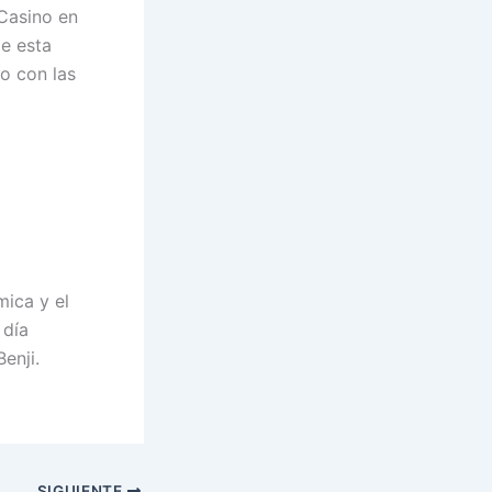
Casino en
de esta
o con las
mica y el
 día
enji.
SIGUIENTE