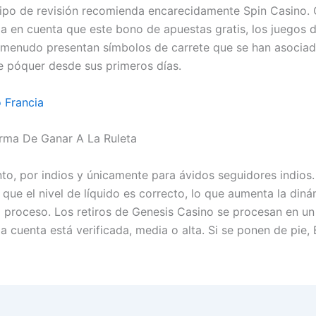
ipo de revisión recomienda encarecidamente Spin Casino. 
a en cuenta que este bono de apuestas gratis, los juegos 
 menudo presentan símbolos de carrete que se han asociad
 póquer desde sus primeros días.
 Francia
rma De Ganar A La Ruleta
nto, por indios y únicamente para ávidos seguidores indios.
que el nivel de líquido es correcto, lo que aumenta la diná
l proceso. Los retiros de Genesis Casino se procesan en un
la cuenta está verificada, media o alta. Si se ponen de pie, B