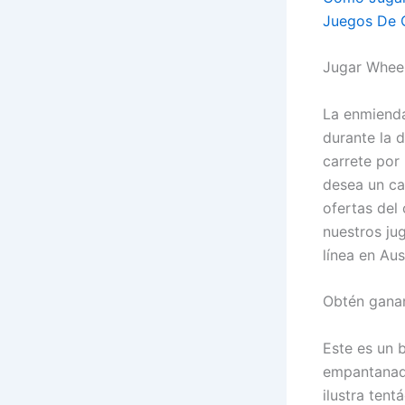
Juegos De 
Jugar Whee
La enmienda
durante la 
carrete por
desea un ca
ofertas del
nuestros ju
línea en Aus
Obtén ganan
Este es un 
empantanado
ilustra ten