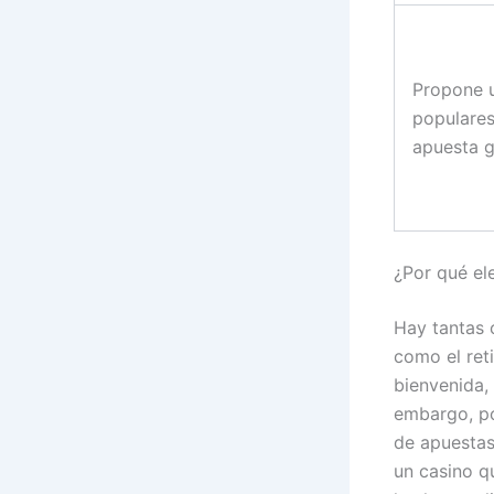
Propone u
populares
apuesta g
¿Por qué el
Hay tantas 
como el reti
bienvenida, 
embargo, po
de apuestas
un casino q