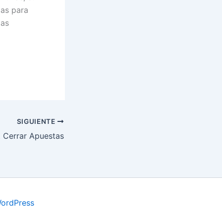
ias para
tas
SIGUIENTE
 Cerrar Apuestas
WordPress