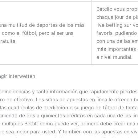
Betclic vous pro
chaque jour de pl
na multitud de deportes de los más
live betting sur v
 como el fútbol, pero al ser una
favoris, pudiendo
ratuita.
con una de las e
más importantes 
a nivel mundial.
egir Interwetten
coincidencias y tanta información que rápidamente pierdes 
ro de efectivo. Los sitios de apuestas en línea le ofrecen 
las cuadrículas de predicción o su juego de fútbol de fantas
niendo de dos a quinientos créditos en cada una de las lín
 multiples Bettilt como puede ver, primero debe crear una 
ue sea mejor para usted. Y también con las apuestas en vi