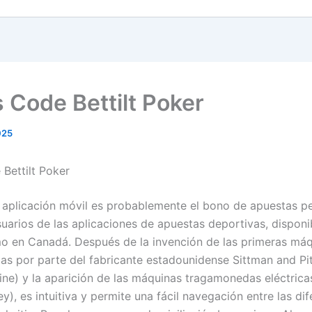
 Code Bettilt Poker
025
Bettilt Poker
aplicación móvil es probablemente el bono de apuestas p
suarios de las aplicaciones de apuestas deportivas, disponi
o en Canadá. Después de la invención de las primeras má
s por parte del fabricante estadounidense Sittman and Pit
ne) y la aparición de las máquinas tragamonedas eléctricas
, es intuitiva y permite una fácil navegación entre las dif