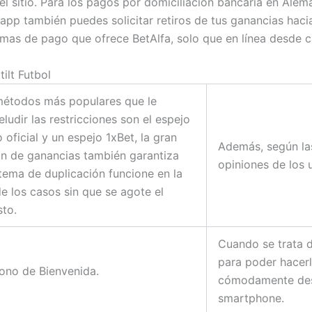
l sitio. Para los pagos por domiciliación bancaria en Alema
 app también puedes solicitar retiros de tus ganancias haci
rmas de pago que ofrece BetAlfa, solo que en línea desde c
ilt Futbol
métodos más populares que le
ludir las restricciones son el espejo
 oficial y un espejo 1xBet, la gran
Además, según la
n de ganancias también garantiza
opiniones de los 
stema de duplicación funcione en la
e los casos sin que se agote el
to.
Cuando se trata 
para poder hacer
ono de Bienvenida.
cómodamente de
smartphone.