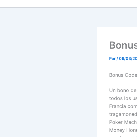
Bonus
Por
/
06/03/2
Bonus Code 
Un bono de 
todos los u
Francia com
tragamoneda
Poker Machi
Money Honey)