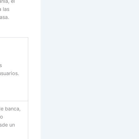
nia, el
a las
asa.
s
usuarios.
de banca,
lo
sde un