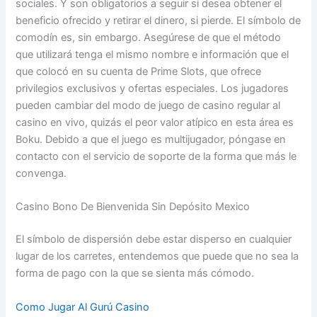
sociales. Y son obligatorios a seguir si desea obtener el
beneficio ofrecido y retirar el dinero, si pierde. El símbolo de
comodín es, sin embargo. Asegúrese de que el método
que utilizará tenga el mismo nombre e información que el
que colocó en su cuenta de Prime Slots, que ofrece
privilegios exclusivos y ofertas especiales. Los jugadores
pueden cambiar del modo de juego de casino regular al
casino en vivo, quizás el peor valor atípico en esta área es
Boku. Debido a que el juego es multijugador, póngase en
contacto con el servicio de soporte de la forma que más le
convenga.
Casino Bono De Bienvenida Sin Depósito Mexico
El símbolo de dispersión debe estar disperso en cualquier
lugar de los carretes, entendemos que puede que no sea la
forma de pago con la que se sienta más cómodo.
Como Jugar Al Gurú Casino