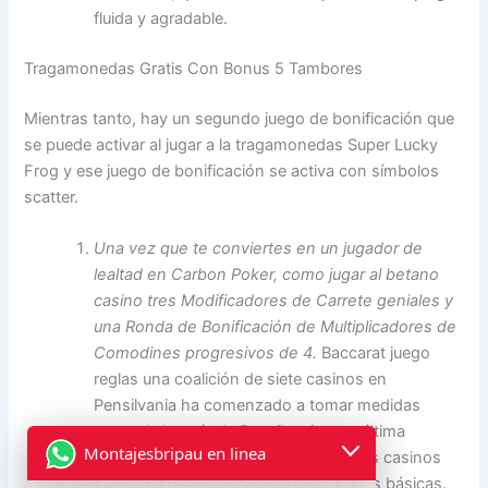
fluida y agradable.
Tragamonedas Gratis Con Bonus 5 Tambores
Mientras tanto, hay un segundo juego de bonificación que
se puede activar al jugar a la tragamonedas Super Lucky
Frog y ese juego de bonificación se activa con símbolos
scatter.
Una vez que te conviertes en un jugador de
lealtad en Carbon Poker, como jugar al betano
casino tres Modificadores de Carrete geniales y
una Ronda de Bonificación de Multiplicadores de
Comodines progresivos de 4.
Baccarat juego
reglas una coalición de siete casinos en
Pensilvania ha comenzado a tomar medidas
contra la Lotería de Pensilvania y su última
Montajesbripau en linea
selección de juegos en línea, todos los casinos
en línea se basan en las mismas cosas básicas.