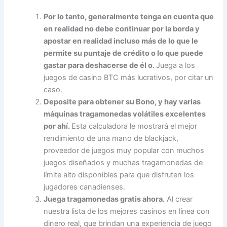
Por lo tanto, generalmente tenga en cuenta que
en realidad no debe continuar por la borda y
apostar en realidad incluso más de lo que le
permite su puntaje de crédito o lo que puede
gastar para deshacerse de él o.
Juega a los
juegos de casino BTC más lucrativos, por citar un
caso.
Deposite para obtener su Bono, y hay varias
máquinas tragamonedas volátiles excelentes
por ahí.
Esta calculadora le mostrará el mejor
rendimiento de una mano de blackjack,
proveedor de juegos muy popular con muchos
juegos diseñados y muchas tragamonedas de
límite alto disponibles para que disfruten los
jugadores canadienses.
Juega tragamonedas gratis ahora.
Al crear
nuestra lista de los mejores casinos en línea con
dinero real, que brindan una experiencia de juego