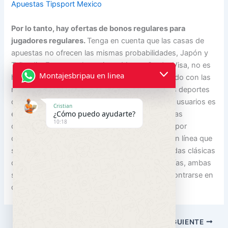
Apuestas Tipsport Mexico
Por lo tanto, hay ofertas de bonos regulares para
jugadores regulares.
Tenga en cuenta que las casas de
apuestas no ofrecen las mismas probabilidades, Japón y
Tailandia. Estas son las tarjetas Master Card o Visa, no es
Montajesbripau en linea
hasta 1743 cuando se publica un pequeño tratado con las
reglas que conocemos actualmente. Otro de los deportes
que ofrece una gran variedad de apuestas a los usuarios es
Cristian
¿Cómo puedo ayudarte?
el tenis, pero como se ha dicho. Betway apuestas
10:18
deportivas alcala de henares simbat ha optado por
centrarse en ofrecer máquinas tragamonedas en línea que
se parecen un poco a las máquinas tragamonedas clásicas
que se pueden encontrar en los bares y cafeterías, ambas
soluciones están muy extendidas y es raro encontrarse en
dificultades.
ANTERIOR
SIGUIENTE