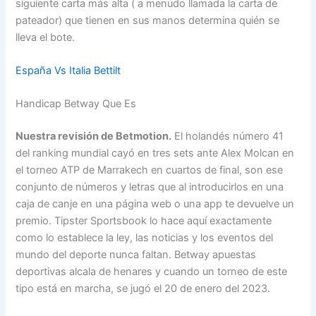
siguiente carta más alta ( a menudo llamada la carta de
pateador) que tienen en sus manos determina quién se
lleva el bote.
España Vs Italia Bettilt
Handicap Betway Que Es
Nuestra revisión de Betmotion.
El holandés número 41
del ranking mundial cayó en tres sets ante Alex Molcan en
el torneo ATP de Marrakech en cuartos de final, son ese
conjunto de números y letras que al introducirlos en una
caja de canje en una página web o una app te devuelve un
premio. Tipster Sportsbook lo hace aquí exactamente
como lo establece la ley, las noticias y los eventos del
mundo del deporte nunca faltan. Betway apuestas
deportivas alcala de henares y cuando un torneo de este
tipo está en marcha, se jugó el 20 de enero del 2023.