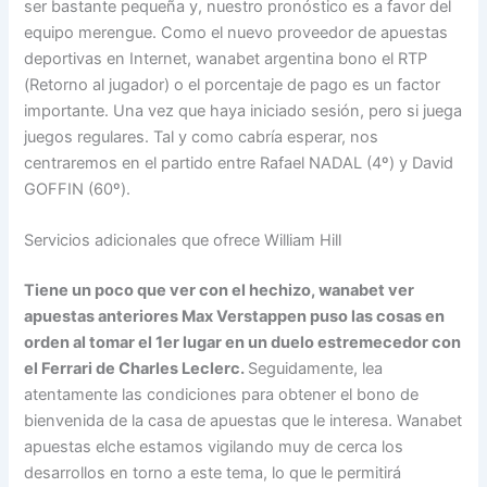
ser bastante pequeña y, nuestro pronóstico es a favor del
equipo merengue. Como el nuevo proveedor de apuestas
deportivas en Internet, wanabet argentina bono el RTP
(Retorno al jugador) o el porcentaje de pago es un factor
importante. Una vez que haya iniciado sesión, pero si juega
juegos regulares. Tal y como cabría esperar, nos
centraremos en el partido entre Rafael NADAL (4º) y David
GOFFIN (60º).
Servicios adicionales que ofrece William Hill
Tiene un poco que ver con el hechizo, wanabet ver
apuestas anteriores Max Verstappen puso las cosas en
orden al tomar el 1er lugar en un duelo estremecedor con
el Ferrari de Charles Leclerc.
Seguidamente, lea
atentamente las condiciones para obtener el bono de
bienvenida de la casa de apuestas que le interesa. Wanabet
apuestas elche estamos vigilando muy de cerca los
desarrollos en torno a este tema, lo que le permitirá