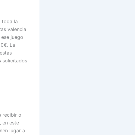
 toda la
tas valencia
 ese juego
00€. La
uestas
 solicitados
 recibir o
, en este
nen lugar a