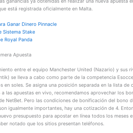
 las ganancias ya obtenidas en realizar una nueva apuesta 
que está registrada oficialmente en Malta.
ra Ganar Dinero Pinnacle
e Sistema Stake
De Royal Panda
imera Apuesta
miento entre el equipo Manchester United (Nazario) y sus ri
ntik) se lleva a cabo como parte de la competencia Esoccer
s en soles. Se asigna una posición separada en la lista de 
 a las apuestas en vivo, recomendamos aprovechar los bo
de NetBet. Pero las condiciones de bonificación del bono 
son igualmente importantes, hay una cotización de 4. Ent
nuevo presupuesto para apostar en línea todos los meses e
aber notado que los sitios presentan teléfonos.