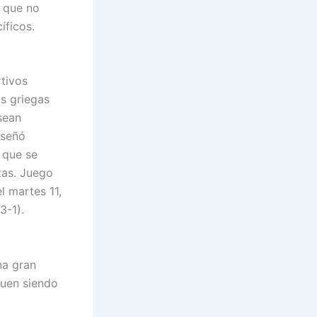
a que no
íficos.
tivos
as griegas
sean
iseñó
 que se
tas. Juego
 martes 11,
3-1).
na gran
iguen siendo