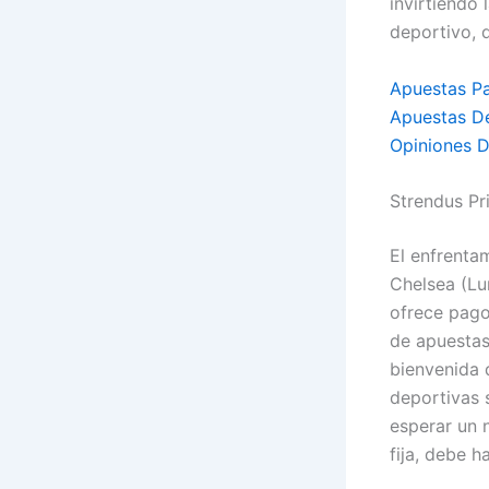
invirtiendo
deportivo, 
Apuestas Pa
Apuestas D
Opiniones 
Strendus Pr
El enfrenta
Chelsea (Lu
ofrece pago
de apuestas
bienvenida 
deportivas 
esperar un 
fija, debe h