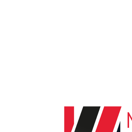
Ir
al
contenido