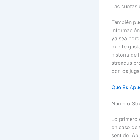
Las cuotas 
También pue
información
ya sea porq
que te gust
historia de 
strendus pr
por los jug
Que Es Apue
Número Str
Lo primero 
en caso de 
sentido. Ap