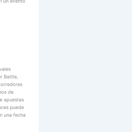
en un evento
vales
 Battle,
corredores
nos de
de apuestas
onces puede
n una fecha