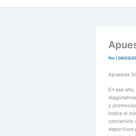
Apues
Por
/
06/03/2
Apuestas St
En ese año,
diagonalmen
y promocion
indica el n
convertirlo 
deportivos 