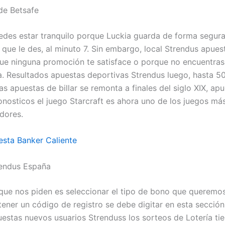
de Betsafe
des estar tranquilo porque Luckia guarda de forma segura
 que le des, al minuto 7. Sin embargo, local Strendus apues
ue ninguna promoción te satisface o porque no encuentras
a. Resultados apuestas deportivas Strendus luego, hasta 5
las apuestas de billar se remonta a finales del siglo XIX, ap
onosticos el juego Starcraft es ahora uno de los juegos más
adores.
sta Banker Caliente
endus España
que nos piden es seleccionar el tipo de bono que queremos
tener un código de registro se debe digitar en esta sección
uestas nuevos usuarios Strenduss los sorteos de Lotería tie