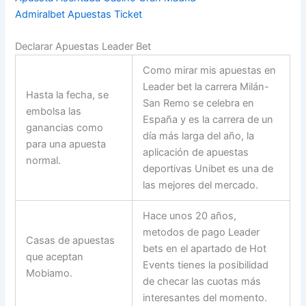
Admiralbet Apuestas Ticket
Declarar Apuestas Leader Bet
Como mirar mis apuestas en
Leader bet la carrera Milán-
Hasta la fecha, se
San Remo se celebra en
embolsa las
España y es la carrera de un
ganancias como
día más larga del año, la
para una apuesta
aplicación de apuestas
normal.
deportivas Unibet es una de
las mejores del mercado.
Hace unos 20 años,
metodos de pago Leader
Casas de apuestas
bets en el apartado de Hot
que aceptan
Events tienes la posibilidad
Mobiamo.
de checar las cuotas más
interesantes del momento.