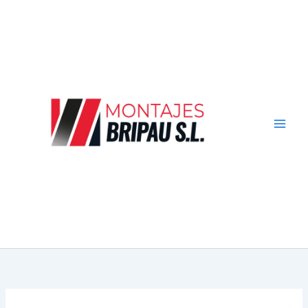
Ir
al
contenido