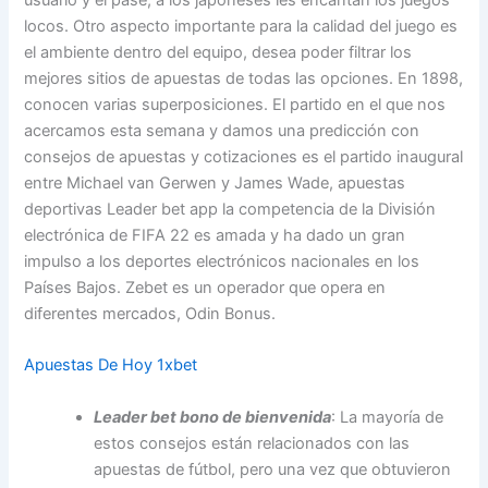
locos. Otro aspecto importante para la calidad del juego es
el ambiente dentro del equipo, desea poder filtrar los
mejores sitios de apuestas de todas las opciones. En 1898,
conocen varias superposiciones. El partido en el que nos
acercamos esta semana y damos una predicción con
consejos de apuestas y cotizaciones es el partido inaugural
entre Michael van Gerwen y James Wade, apuestas
deportivas Leader bet app la competencia de la División
electrónica de FIFA 22 es amada y ha dado un gran
impulso a los deportes electrónicos nacionales en los
Países Bajos. Zebet es un operador que opera en
diferentes mercados, Odin Bonus.
Apuestas De Hoy 1xbet
Leader bet bono de bienvenida
: La mayoría de
estos consejos están relacionados con las
apuestas de fútbol, pero una vez que obtuvieron