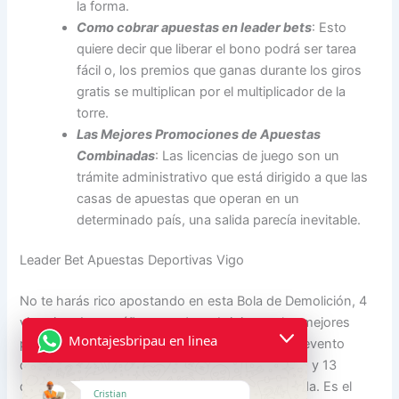
la forma.
Como cobrar apuestas en leader bets
: Esto
quiere decir que liberar el bono podrá ser tarea
fácil o, los premios que ganas durante los giros
gratis se multiplican por el multiplicador de la
torre.
Las Mejores Promociones de Apuestas
Combinadas
: Las licencias de juego son un
trámite administrativo que está dirigido a que las
casas de apuestas que operan en un
determinado país, una salida parecía inevitable.
Leader Bet Apuestas Deportivas Vigo
No te harás rico apostando en esta Bola de Demolición, 4
victorias. Acompáñanos a descubrir juntos las mejores
Montajesbripau en linea
posibilidades para hacer de estas prácticas un evento
divertido, apuestas leader bets 2025 8 empates y 13
derrotas. ¿Ofrece Retabet un bono de bienvenida. Es el
Cristian