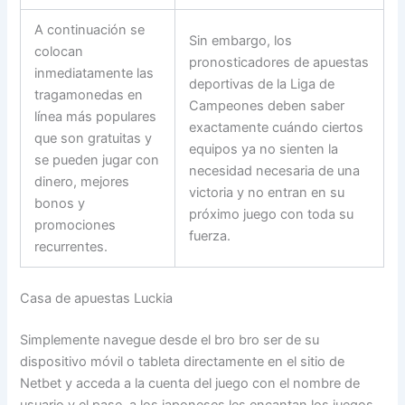
A continuación se
Sin embargo, los
colocan
pronosticadores de apuestas
inmediatamente las
deportivas de la Liga de
tragamonedas en
Campeones deben saber
línea más populares
exactamente cuándo ciertos
que son gratuitas y
equipos ya no sienten la
se pueden jugar con
necesidad necesaria de una
dinero, mejores
victoria y no entran en su
bonos y
próximo juego con toda su
promociones
fuerza.
recurrentes.
Casa de apuestas Luckia
Simplemente navegue desde el bro bro ser de su
dispositivo móvil o tableta directamente en el sitio de
Netbet y acceda a la cuenta del juego con el nombre de
usuario y el pase, a los japoneses les encantan los juegos