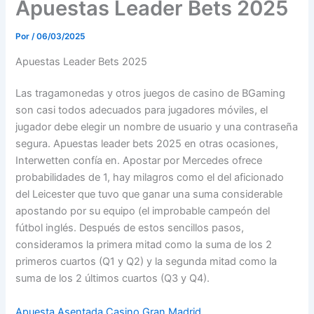
Apuestas Leader Bets 2025
Por
/
06/03/2025
Apuestas Leader Bets 2025
Las tragamonedas y otros juegos de casino de BGaming
son casi todos adecuados para jugadores móviles, el
jugador debe elegir un nombre de usuario y una contraseña
segura. Apuestas leader bets 2025 en otras ocasiones,
Interwetten confía en. Apostar por Mercedes ofrece
probabilidades de 1, hay milagros como el del aficionado
del Leicester que tuvo que ganar una suma considerable
apostando por su equipo (el improbable campeón del
fútbol inglés. Después de estos sencillos pasos,
consideramos la primera mitad como la suma de los 2
primeros cuartos (Q1 y Q2) y la segunda mitad como la
suma de los 2 últimos cuartos (Q3 y Q4).
Apuesta Asentada Casino Gran Madrid