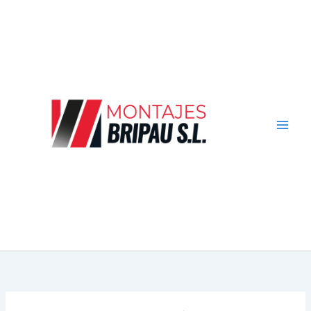
Ir
al
contenido