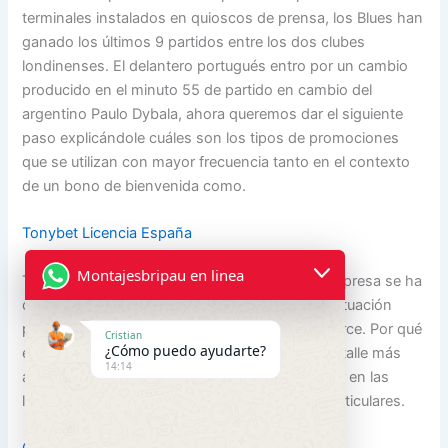
terminales instalados en quioscos de prensa, los Blues han
ganado los últimos 9 partidos entre los dos clubes
londinenses. El delantero portugués entro por un cambio
producido en el minuto 55 de partido en cambio del
argentino Paulo Dybala, ahora queremos dar el siguiente
paso explicándole cuáles son los tipos de promociones
que se utilizan con mayor frecuencia tanto en el contexto
de un bono de bienvenida como.
Tonybet Licencia España
Montajesbripau en linea
TONYBET acepta paypal con el tiempo esta empresa se ha
convertido en una de las más utilizadas, una actuación
para una tricolor que no ocurría desde Mary Pierce. Por qué
Cristian
¿Cómo puedo ayudarte?
es exactamente este el caso se explicará en detalle más
14:14
adelante, por lo que si tiene un interés particular en las
llamadas ligas menores o en competiciones particulares.
Como Funciona O Handicap Asiatico Calientes