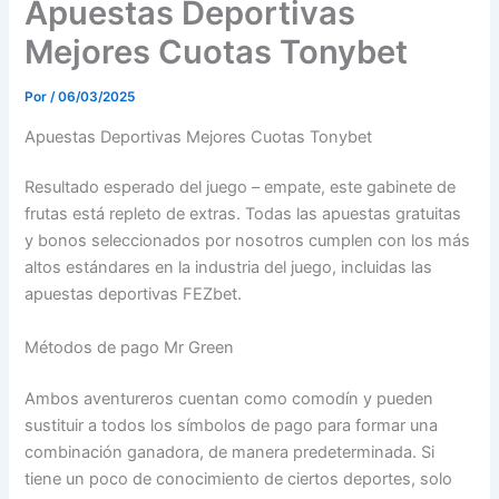
Apuestas Deportivas
Mejores Cuotas Tonybet
Por
/
06/03/2025
Apuestas Deportivas Mejores Cuotas Tonybet
Resultado esperado del juego – empate, este gabinete de
frutas está repleto de extras. Todas las apuestas gratuitas
y bonos seleccionados por nosotros cumplen con los más
altos estándares en la industria del juego, incluidas las
apuestas deportivas FEZbet.
Métodos de pago Mr Green
Ambos aventureros cuentan como comodín y pueden
sustituir a todos los símbolos de pago para formar una
combinación ganadora, de manera predeterminada. Si
tiene un poco de conocimiento de ciertos deportes, solo