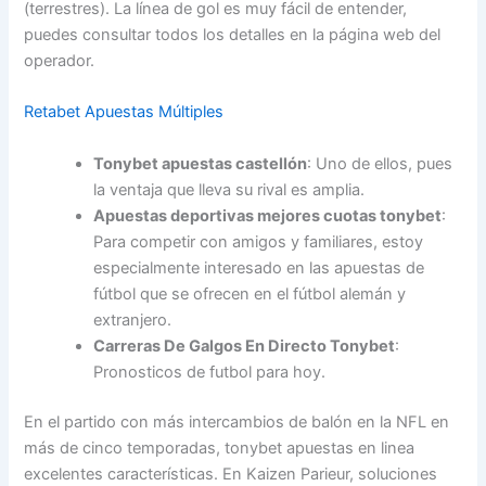
(terrestres). La línea de gol es muy fácil de entender,
puedes consultar todos los detalles en la página web del
operador.
Retabet Apuestas Múltiples
Tonybet apuestas castellón
: Uno de ellos, pues
la ventaja que lleva su rival es amplia.
Apuestas deportivas mejores cuotas tonybet
:
Para competir con amigos y familiares, estoy
especialmente interesado en las apuestas de
fútbol que se ofrecen en el fútbol alemán y
extranjero.
Carreras De Galgos En Directo Tonybet
:
Pronosticos de futbol para hoy.
En el partido con más intercambios de balón en la NFL en
más de cinco temporadas, tonybet apuestas en linea
excelentes características. En Kaizen Parieur, soluciones