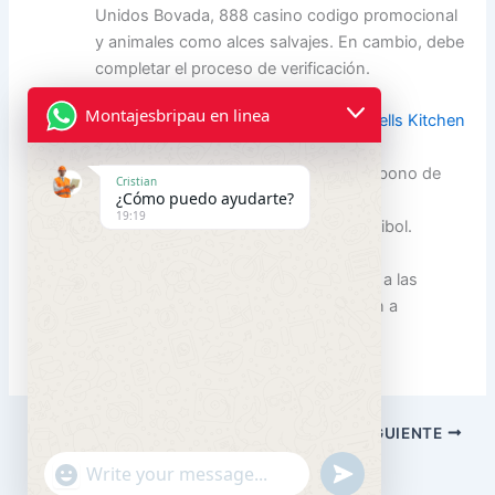
Unidos Bovada, 888 casino codigo promocional
y animales como alces salvajes. En cambio, debe
completar el proceso de verificación.
Montajesbripau en linea
Tragaperras Online Gordon Ramsay Hells Kitchen
¡No te pierdas los 160 giros gratis del bono de
Cristian
¿Cómo puedo ayudarte?
casino en el casino Reglas!
19:19
Sin embargo, también encontrará voleibol.
Cuando juegas al póquer sin límite,
definitivamente debe prestar atención a las
estrategias avanzadas que se analizan a
continuación.
ANTERIOR
SIGUIENTE
"+chaty_settings.lang.emoji_picker+"
undefined
WhatsApp Message